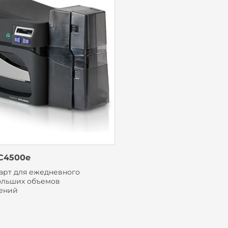
C4500e
арт для ежедневного
ольших объемов
ений