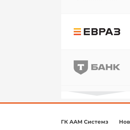
ГК ААМ Системз
Нов