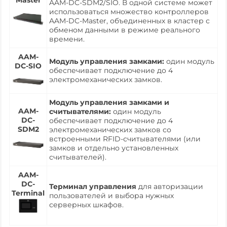
AAM-DC-SDM2/SIO. В одной системе может
использоваться множество контроллеров
AAM-DC-Master, объединенных в кластер с
обменом данными в режиме реального
времени.
AAM-
Модуль управления замками:
один модуль
DC-SIO
обеспечивает подключение до 4
электромеханических замков.
Модуль управления замками и
AAM-
считывателями:
один модуль
DC-
обеспечивает подключение до 4
SDM2
электромеханических замков со
встроенными RFID-считывателями (или
замков и отдельно установленных
считывателей).
AAM-
DC-
Терминал управления
для авторизации
Terminal
пользователей и выбора нужных
серверных шкафов.