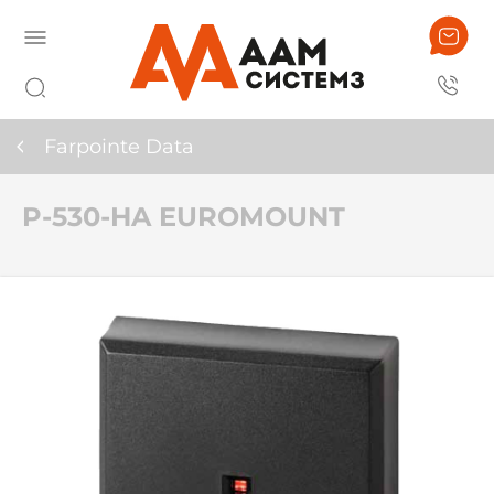
Farpointe Data
P-530-HA EUROMOUNT