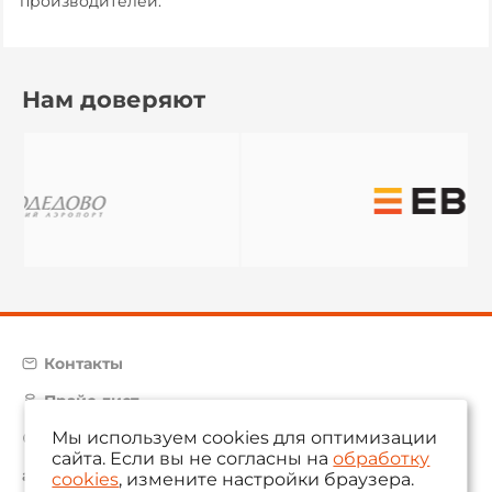
производителей.
Нам доверяют
Контакты
Прайс-лист
Мы используем cookies для оптимизации
Карта сайта
сайта. Если вы не согласны на
обработку
aam@aamsystems.ru
cookies
, измените настройки браузера.