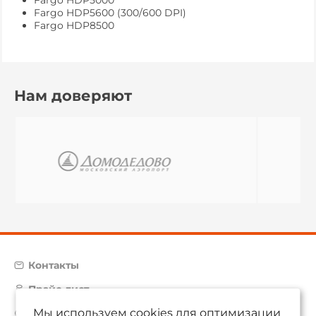
Fargo HDP5000
Fargo HDP5600 (300/600 DPI)
Fargo HDP8500
Нам доверяют
Контакты
Прайс-лист
Мы используем cookies для оптимизации
Карта сайта