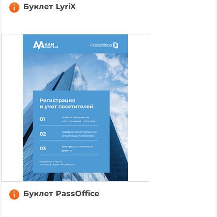
Буклет LyriX
Буклет PassOffice