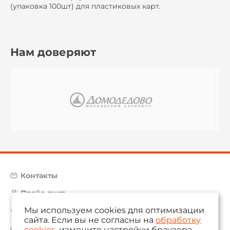
(упаковка 100шт) для пластиковых карт.
Нам доверяют
Контакты
Прайс-лист
Мы используем cookies для оптимизации
Карта сайта
сайта. Если вы не согласны на
обработку
aam@aamsystems.ru
cookies
, измените настройки браузера.