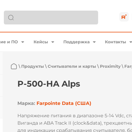
ие и ПО
Кейсы
Поддержка
Контакты
\
Продукты
\
Считыватели и карты
\
Proximity
\
Far
P-500-HA Alps
Марка:
Farpointe Data (США)
Напряжение питания в диапазоне 5-14 Vdc, с
Виганда и ABA Track II (clock&data), трехцве
для индикации срабатывания считывателя, бо