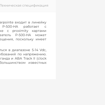
Техническая спецификация
rpointe входит в линейку
ь P-500-HA работает с
же с proximity картами
ватель P-500-HA может
ещения, поскольку имеет
ся в диапазоне 5-14 Vdc,
ебований по напряжению.
нда и ABA Track II (clock
 большинством известных