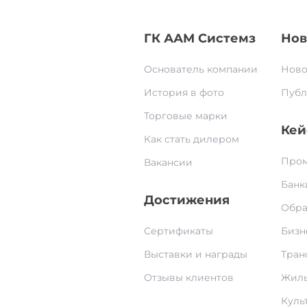
ГК ААМ Системз
Нов
Основатель компании
Ново
История в фото
Публ
Торговые марки
Кей
Как стать дилером
Пром
Вакансии
Банк
Достижения
Обра
Сертификаты
Бизн
Выставки и награды
Тран
Отзывы клиентов
Жилы
Культ