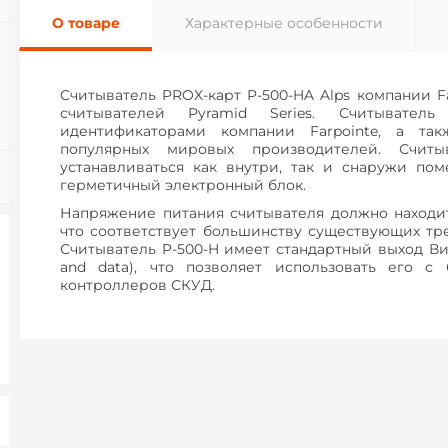
О товаре
Характерные особенности
Cчитыватель PROX-карт P-500-HA Alps компании Fa
считывателей Pyramid Series. Считывател
идентификаторами компании Farpointe, а так
популярных мировых производителей. Считы
устанавливаться как внутри, так и снаружи пом
герметичный электронный блок.
Напряжение питания считывателя должно находить
что соответствует большинству существующих тр
Считыватель P-500-H имеет стандартный выход Вига
and data), что позволяет использовать его с
контроллеров СКУД.