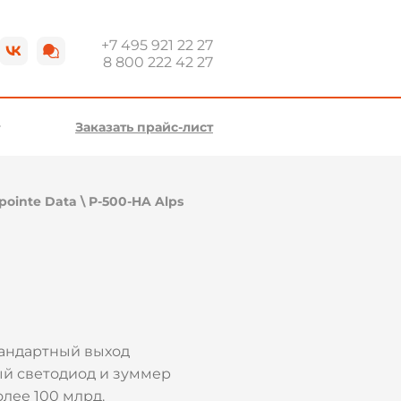
+7 495 921 22 27
8 800 222 42 27
Заказать прайс-лист
pointe Data
\
P-500-HA Alps
тандартный выход
тный светодиод и зуммер
лее 100 млрд.