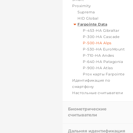
Proximity
Suprema
HID Global
Farpointe Data
P-453-HA Gibraltar
P-300-HA Cascade
P-500-HA Alps
P-530-HA EuroMount
P-710-HA Andes
P-640-HA Patagonia
P-900-HA Atlas
Prox карты Farpointe
Идентификация по
смартфону
Настольные считыватели
Биометрические
считыватели
Дальняя идентификация