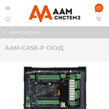
ААМ Системз
AAM-CASE-P СКУД