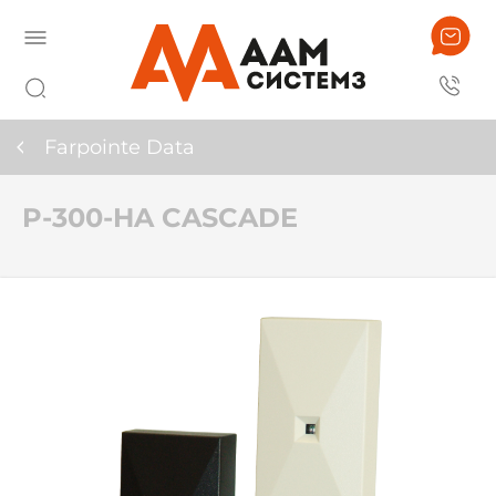
Farpointe Data
P-300-HA CASCADE