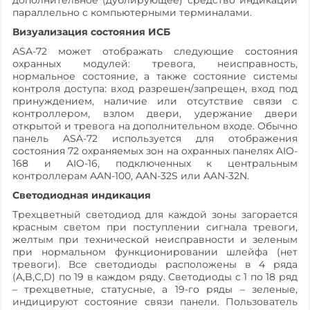
дополнительное (дублирующее) средство индикации
параллельно с компьютерными терминалами.
Визуализация состояния ИСБ
ASA-72 может отображать следующие состояния
охранных модулей: тревога, неисправность,
нормальное состояние, а также состояние системы
контроля доступа: вход разрешен/запрещен, вход под
принуждением, наличие или отсутствие связи с
контроллером, взлом двери, удержание двери
открытой и тревога на дополнительном входе. Обычно
панель ASA-72 используется для отображения
состояния 72 охраняемых зон на охранных панелях AIO-
168 и AIO-16, подключенных к центральным
контроллерам AAN-100, AAN-32S или AAN-32N.
Светодиодная индикация
Трехцветный светодиод для каждой зоны загорается
красным светом при поступлении сигнала тревоги,
желтым при технической неисправности и зеленым
при нормальном функционировании шлейфа (нет
тревоги). Все светодиоды расположены в 4 ряда
(A,B,C,D) по 19 в каждом ряду. Светодиоды с 1 по 18 ряд
– трехцветные, статусные, а 19-го ряды – зеленые,
индицируют состояние связи панели. Пользователь