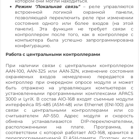
котором они могли находиться.
Режим "Локальная связь"
– реле управляются
встроенной логикой охранной панели,
позволяющей переключить реле при изменении
состояния одного или более входов (на этой
панели). Эта функция не требует связи с
контроллером после того, как в контроллере с
компьютера была успешно запрограммирована
конфигурацию.
Работа с центральными контроллерами
При наличии связи с центральным контроллером
AAN-100, AAN-32S или AAN-32N, изменение состояния
охраняемых входов немедленно передается в
контроллер при очередном опросе модуля и может
быть отражено на управляющих компьютерах с
установленными программными комплексами APACS
3000 и LyriX. В состав AIO-168 входят съемные модули
интерфейса RS-485 (ASM-48) или Ethernet (ENI-100) для
связи с центральными контроллерами или со
считывателем AP-550. Адрес модуля и скорость
обмена устанавливаются DIP-переключателями,
расположенными на плате. Программа, в
соответствии с которой работает AIO-168, хранится в
перепрограммируемой FLASH-памяти. Поэтому, если