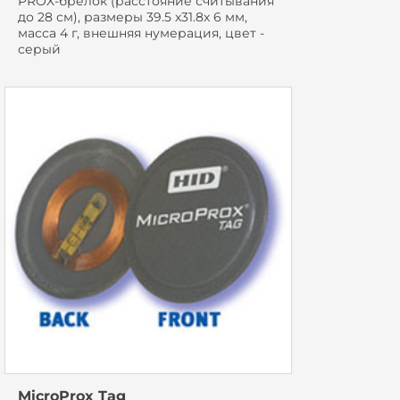
PROX-брелок (расстояние считывания
до 28 см), размеры 39.5 х31.8х 6 мм,
масса 4 г, внешняя нумерация, цвет -
серый
MicroProx Tag