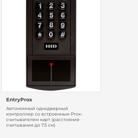
EntryProx
Автономный однодверный
контроллер cо встроенным Prox-
считывателем карт (расстояние
считывания до 7.5 см)