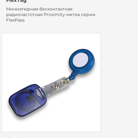
FlexTag
Миниатюрная бесконтактная
радиочастотная Proximity-метка серии
FlexPass