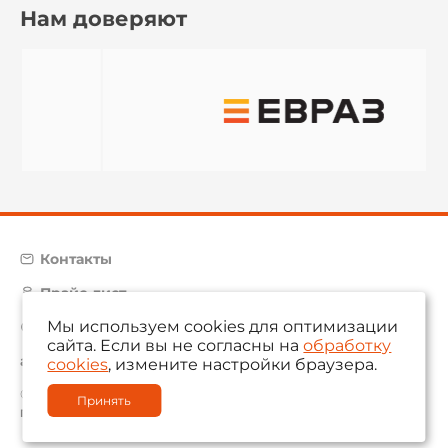
Нам доверяют
Контакты
Прайс-лист
Мы используем cookies для оптимизации
Карта сайта
сайта. Если вы не согласны на
обработку
aam@aamsystems.ru
cookies
, измените настройки браузера.
© 2004 — 2026 «AAM Systems»
Принять
Политика обработки персональных данных