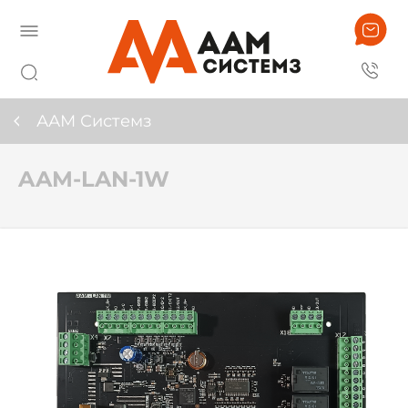
ААМ Системз
AAM-LAN-1W