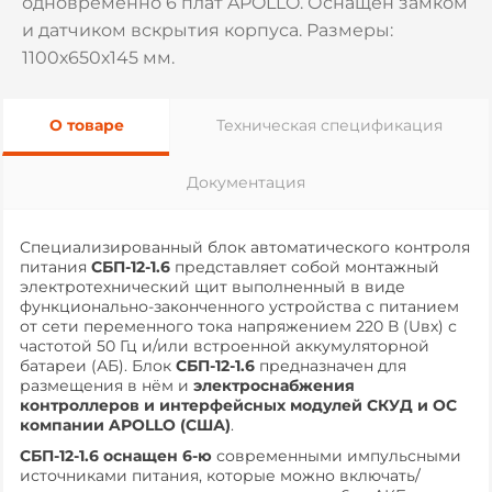
одновременно 6 плат APOLLO. Оснащен замком
и датчиком вскрытия корпуса. Размеры:
1100х650х145 мм.
О товаре
Техническая спецификация
Документация
Специализированный блок автоматического контроля
питания
СБП-12-1.6
представляет собой монтажный
электротехнический щит выполненный в виде
функционально-законченного устройства с питанием
от сети переменного тока напряжением 220 В (Uвх) с
частотой 50 Гц и/или встроенной аккумуляторной
батареи (АБ). Блок
СБП-12-1.6
предназначен для
размещения в нём и
электроснабжения
контроллеров и интерфейсных модулей СКУД и ОС
компании APOLLO (США)
.
СБП-12-1.6 оснащен 6-ю
современными импульсными
источниками питания, которые можно включать/