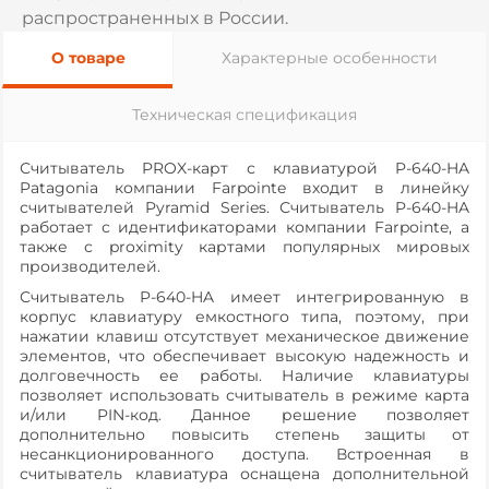
распространенных в России.
О товаре
Характерные особенности
Техническая спецификация
Считыватель PROX-карт с клавиатурой P-640-HA
Patagonia компании Farpointe входит в линейку
считывателей Pyramid Series. Считыватель P-640-HA
работает с идентификаторами компании Farpointe, а
также с proximity картами популярных мировых
производителей.
Считыватель P-640-HA имеет интегрированную в
корпус клавиатуру емкостного типа, поэтому, при
нажатии клавиш отсутствует механическое движение
элементов, что обеспечивает высокую надежность и
долговечность ее работы. Наличие клавиатуры
позволяет использовать считыватель в режиме карта
и/или PIN-код. Данное решение позволяет
дополнительно повысить степень защиты от
несанкционированного доступа. Встроенная в
считыватель клавиатура оснащена дополнительной