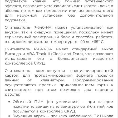
подсветкой клавиш, что, помимо эстетического
эффекта, позволяет устанавливать считыватель даже в
абсолютно темном помещении или использовать его
для наружной установки без дополнительной
подсветки.
Считыватель P-640-HA может устанавливаться как
внутри, так и снаружи помещения, поскольку имеет
герметичный электронный блок и способен работать
в широком диапазоне температур от -40 до +65° С.
Считыватель P-640-HA имеет стандартный выход
Виганда и ABA Track II (Сlock and Data), что позволяет
использовать его с большинством известных
контроллеров СКУД.
Считыватель комплектуется специализированной
картой, для программирования формата посылки
данных от клавиатуры. Программирование
осуществляется простым прикладыванием карты к
считывателю, при этом возможны два варианта
работы:
Обычный ПИН (по умолчанию) - при каждом
нажатии клавиши на клавиатуре ее 8-битный код
посылается в контроллер СКУД.
Эмуляция карты - посылка набранного ПИН-кода