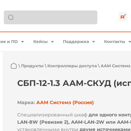
ие и ПО
Кейсы
Поддержка
Контакты
\
Продукты
\
Контроллеры доступа
\
ААМ Системз
СБП-12-1.3 ААМ-СКУД (исп
Марка:
ААМ Системз (Россия)
Специализированный шкаф
для одного кон
LAN-8W (Ревизия 2), AAM-LAN-2W или AAM
установленными внутри
двумя источниками