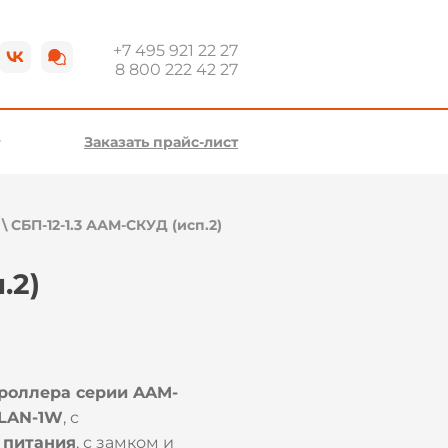
+7 495 921 22 27
8 800 222 42 27
Заказать прайс-лист
\
СБП-12-1.3 ААМ-СКУД (исп.2)
.2)
троллера серии AAM-
-LAN-1W
, с
 питани
я
, с замком и