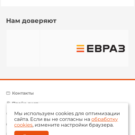
Нам доверяют
Контакты
Прайс-лист
Мы используем cookies для оптимизации
Карта сайта
сайта. Если вы не согласны на
обработку
aam@aamsystems.ru
cookies
, измените настройки браузера.
© 2004 — 2026 «AAM Systems»