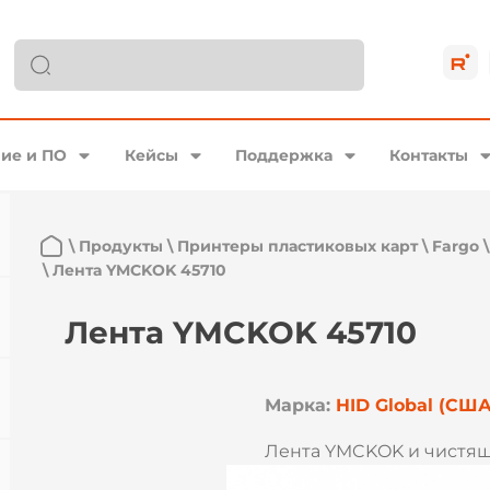
ие и ПО
Кейсы
Поддержка
Контакты
\
Продукты
\
Принтеры пластиковых карт
\
Fargo
\
Лента YMCKOK 45710
Лента YMCKOK 45710
Марка:
HID Global (США
Лента YMCKOK и чистящи