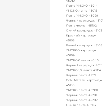
45010
Лента YMCKO 45014
YMCKO лента 45015
Лента YMCKO 45029
Черный картридж 45101
Лента черная 45102
Синий картридж 45103
Красный картридж
45105
Белый картридж 45106
YMCFKO картридж
45109
YMCKOK лента 45110
Черный картридж 45111
YMCKO 1/2 лента 45114
Черная лента 45117
Gold Metallic картридж
45130
YMCKO лента 45200
Черная лента 45201
Черная лента 45202
Синяя лента 45203