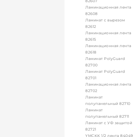
82607
Ламинационная лента
82608
Ламинат с вырезом
82612
Ламинационная лента
82615
Ламинационная лента
82618
Ламинат PolyGuard
82700
Ламинат PolyGuard
82701
Ламинационная лента
82702
Ламинат
полупанельный 82710
Ламинат
полупанельный 82711
Ламинат с УФ защитой
82721
YMCKK 1/2 лента 84049