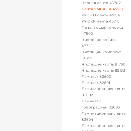
Черная лента 45702
Лента YMCKOK 45710
YMCKO лента 45714
YMCKK лента 45715
Печатающая головка
47500
Чистящие ролики
47725
Чистящий комплект
56399
Чистящие карты 81760
Чистящие карты 82133
Ламинат 82600
Ламинат 82601
Ламинационная лента
82602
Ламинат с
голографией 82603
Ламинационная лента
82604
Ламинационная лента