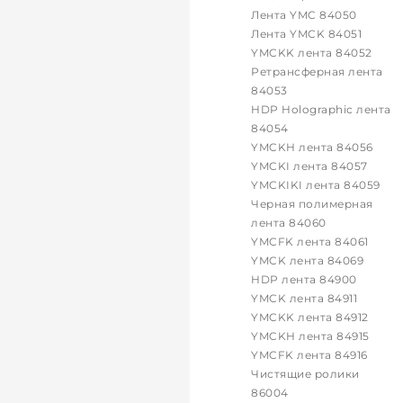
Лента YMC 84050
Лента YMCK 84051
YMCKK лента 84052
Ретрансферная лента
84053
HDP Holographic лента
84054
YMCKH лента 84056
YMCKI лента 84057
YMCKIKI лента 84059
Черная полимерная
лента 84060
YMCFK лента 84061
YMCK лента 84069
HDP лента 84900
YMCK лента 84911
YMCKK лента 84912
YMCKH лента 84915
YMCFK лента 84916
Чистящие ролики
86004