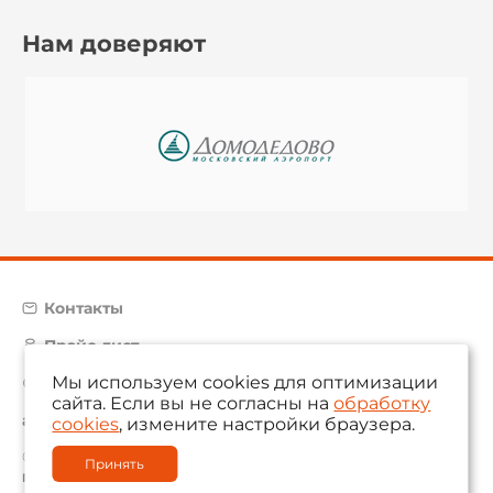
Нам доверяют
Контакты
Прайс-лист
Мы используем cookies для оптимизации
Карта сайта
сайта. Если вы не согласны на
обработку
aam@aamsystems.ru
cookies
, измените настройки браузера.
© 2004 — 2026 «AAM Systems»
Принять
Политика обработки персональных данных