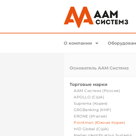
О компании
Оборудован
Основатель ААМ Системз
Торговые марки
ААМ Системз (Россия)
APOLLO (США)
Suprema (Корея)
GRGBanking (КНР)
ERONE (Италия)
Pointman (Южная Корея)
HID Global (США)
Nedap Identification Systems