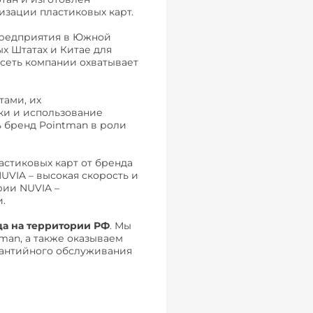
зации пластиковых карт.
 предприятия в Южной
х Штатах и Китае для
сеть компании охватывает
тами, их
ки и использование
 бренд Pointman в роли
астиковых карт от бренда
UVIA – высокая скорость и
рии NUVIA –
.
а на территории РФ
. Мы
man, а также оказываем
рантийного обслуживания