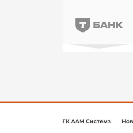
ГК ААМ Системз
Нов