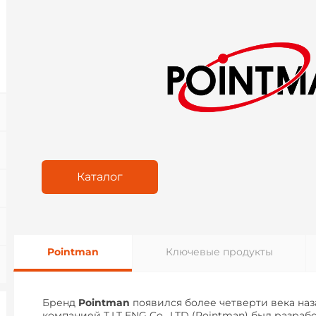
Каталог
Pointman
Ключевые продукты
Бренд
Pointman
появился более четверти века назад
компанией T.I.T ENG Co., LTD (Pointman) был разраб