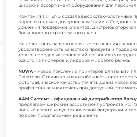
широкий ассортимент оборудования для персонали
Компания T.I.T ENG создала высокотехнологичные
Корее и открыла дочерние компании в Соединенны
усиления поддержки клиентов. Дистрибьюторская 
большинство стран земного шара.
Нацеленность на долгосрочные отношения с клиен
удовлетворенность качеством продукта и поддерж
только передовых технологий позволила утвердить
одного из пионеров и лидеров мирового рынка.
NUVIA
– новое поколение принтеров для печати пл
Pointman. Отличительная особенность принтеров N
фотографическое качество печати. Девиз новой се
профессиональная печать при доступной стоимости
ААМ Системз – официальный дистрибьютор бренд
предлагаем широкий ассортимент устройств Point
полный спектр услуг технической поддержки и га
по всем предлагаемым решениям.