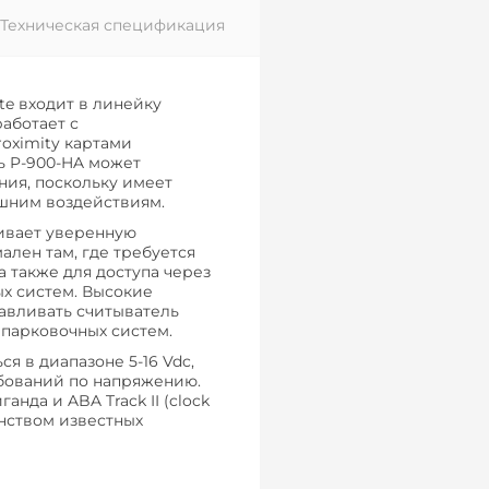
Техническая спецификация
te входит в линейку
работает с
roximity картами
ь P-900-HA может
ния, поскольку имеет
шним воздействиям.
ивает уверенную
ален там, где требуется
 также для доступа через
х систем. Высокие
авливать считыватель
 парковочных систем.
я в диапазоне 5-16 Vdc,
бований по напряжению.
нда и ABA Track II (clock
инством известных