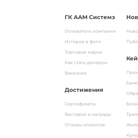
ГК ААМ Системз
Нов
Основатель компании
Ново
История в фото
Публ
Торговые марки
Кей
Как стать дилером
Пром
Вакансии
Банк
Достижения
Обра
Сертификаты
Бизн
Выставки и награды
Тран
Отзывы клиентов
Жилы
Культ