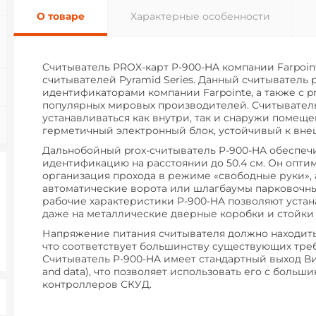
О товаре
Характерные особенности
Cчитыватель PROX-карт P-900-HA компании Farpoin
считывателей Pyramid Series. Данный считыватель 
идентификаторами компании Farpointe, а также с p
популярных мировых производителей. Считывател
устанавливаться как внутри, так и снаружи помеще
герметичный электронный блок, устойчивый к вне
Дальнобойный prox-считыватель P-900-HA обеспеч
идентификацию на расстоянии до 50.4 см. Он оптим
организация прохода в режиме «свободные руки», а
автоматические ворота или шлагбаумы парковочны
рабочие характеристики P-900-HA позволяют устан
даже на металлические дверные коробки и стойки
Напряжение питания считывателя должно находитьс
что соответствует большинству существующих тре
Считыватель P-900-HA имеет стандартный выход Вига
and data), что позволяет использовать его с больш
контроллеров СКУД.