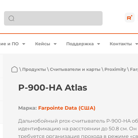
ие и ПО
Кейсы
Поддержка
Контакты
\
Продукты
\
Считыватели и карты
\
Proximity
\
Far
P-900-HA Atlas
Марка:
Farpointe Data (США)
Дальнобойный prox-считыватель P-900-HA о
идентификацию на расстоянии до 50.8 см. Он 
требуется организация прохода в режиме «св