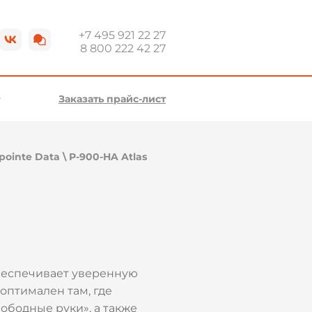
+7 495 921 22 27
8 800 222 42 27
Заказать прайс-лист
pointe Data
\
P-900-HA Atlas
беспечивает уверенную
оптимален там, где
ободные руки», а также