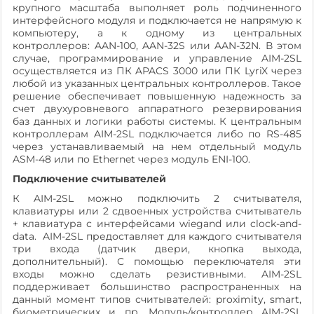
крупного масштаба выполняет роль подчиненного
интерфейсного модуля и подключается не напрямую к
компьютеру, а к одному из центральных
контроллеров: AAN-100, AAN-32S или AAN-32N. В этом
случае, программирование и управление AIM-2SL
осуществляется из ПК APACS 3000 или ПК LyriX через
любой из указанных центральных контроллеров. Такое
решение обеспечивает повышенную надежность за
счет двухуровневого аппаратного резервирования
баз данных и логики работы системы. К центральным
контроллерам AIM-2SL подключается либо по RS-485
через устанавливаемый на нем отдельный модуль
ASM-48 или по Ethernet через модуль ENI-100.
Подключение считывателей
К AIM-2SL можно подключить 2 считывателя,
клавиатуры или 2 сдвоенных устройства считыватель
+ клавиатура с интерфейсами wiegand или clock-and-
data. AIM-2SL предоставляет для каждого считывателя
три входа (датчик двери, кнопка выхода,
дополнительный). С помощью переключателя эти
входы можно сделать резистивными. AIM-2SL
поддерживает большинство распространенных на
данный момент типов считывателей: proximity, smart,
биометрических и пр. Модуль/контроллер AIM-2SL