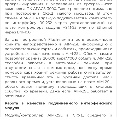
программирования и управления из программного
комплекса ПК APACS 3000. Такое решение оптимально
при построении СКУД малого масштаба. В этом
случае, AIM-2SL напрямую подключается к компьютеру
по интерфейсу RS-232 через устанавливаемый на
плате контроллера модуль ASM-23 или по Ethernet
через ENI-100.
За счет встроенной Flash-памяти есть возможность
хранить непосредственно в AIM-2SL информацию о
пользовательских картах и событиях, происходящих на
устройствах, подключенных к AIM-2SL. Объем памяти
позволяет хранить 20’000 карт/7’000 событий. AIM-2SL
способен работать в автономном режиме, при
отсутствии связи с компьютером, поскольку кроме
номеров карт хранит режимы работы считывателей,
список временных зон и уровней доступа. Часы
реального времени, установленные на плате AIM-2SL,
обеспечивают привязку происходящих в системе
событий ко времени, даже если AIM-2SL работает в
автономно.
Работа в качестве подчиненного интерфейсного
модуля
Модуль/контроллер AIM-2SL в СКУД среднего и