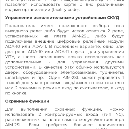
позволяет использовать карты с 8-ю различными
кодами организации (facility code).
Управление исполнительными устройствами СКУД
Пользователь имеет возможность выбора типа
выходного реле: либо будут использоваться 2 реле,
установленных на плате AIM-2SL, либо будут
подключены внешние цифровые релейные модули
ADA-10 или ADA-11. В последнем варианте, одно или
два реле ADA-10 или ADA-11 служат для управления
УПУ, а шесть оставшихся можно использовать как
дополнительные - для управления другими
устройствами. В качестве УПУ обычно используются
двери, оборудованные электрозамками, турникеты,
шлагбаумы и пр. Один AIM-2SL может управлять 1
точкой доступа в режиме вход/выход по считывателю
или 2 точками в режиме вход по считывателю, выход
по кнопке.
Охранные функции
Для выполнения охранных функций, можно
использовать 2 контролируемых входа (тип NC),
расположенных на плате самого модуля/контроллера
AIM-2SL. Если требуется большее количество