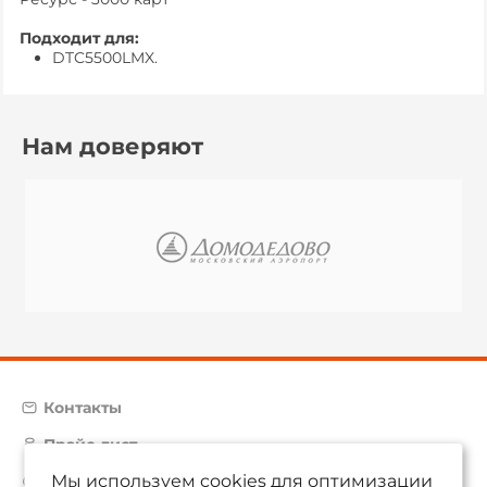
Подходит для:
DTC5500LMX.
Нам доверяют
Контакты
Прайс-лист
Мы используем cookies для оптимизации
Карта сайта