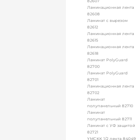
82607
Ламинационная лента
82608
Ламинат с вырезом
82612
Ламинационная лента
82615
Ламинационная лента
82618
Ламинат PolyGuard
82700
Ламинат PolyGuard
82701
Ламинационная лента
82702
Ламинат
полупанельный 82710
Ламинат
полупанельный 82711
Ламинат с УФ защитой
82721
YMCKK 1/2 лента 84049