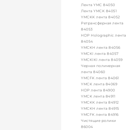
Лента YMC 84050
Лента YMCK 84051
YMCKK лента 84052
Ретрансферная лента
84053
HDP Holographic лента
84054
YMCKH лента 84056
YMCKI лента 84057
YMCKIKI лента 84059
Черная полимерная
лента 84060
YMCFK лента 84061
YMCK лента 84069
HDP лента 84900
YMCK лента 84911
YMCKK лента 84912
YMCKH лента 84915
YMCFK лента 84916
Чистящие ролики
86004