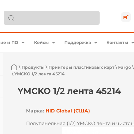
ие и ПО
Кейсы
Поддержка
Контакты
\
Продукты
\
Принтеры пластиковых карт
\
Fargo
\
YMCKO 1/2 лента 45214
YMCKO 1/2 лента 45214
Марка:
HID Global (США)
Полупанельная (1/2) YMCKO лента и чистящ