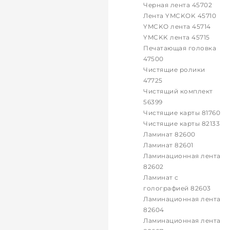
Черная лента 45702
Лента YMCKOK 45710
YMCKO лента 45714
YMCKK лента 45715
Печатающая головка
47500
Чистящие ролики
47725
Чистящий комплект
56399
Чистящие карты 81760
Чистящие карты 82133
Ламинат 82600
Ламинат 82601
Ламинационная лента
82602
Ламинат с
голографией 82603
Ламинационная лента
82604
Ламинационная лента