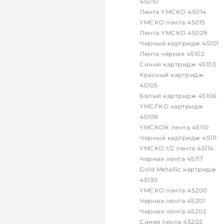
45010
Лента YMCKO 45014
YMCKO лента 45015
Лента YMCKO 45029
Черный картридж 45101
Лента черная 45102
Синий картридж 45103
Красный картридж
45105
Белый картридж 45106
YMCFKO картридж
45109
YMCKOK лента 45110
Черный картридж 45111
YMCKO 1/2 лента 45114
Черная лента 45117
Gold Metallic картридж
45130
YMCKO лента 45200
Черная лента 45201
Черная лента 45202
Синяя лента 45203