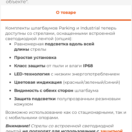
объекте".
О товаре
Комплекты шлагбаумов Parking и Industrial теперь
доступны со стрелами, оснащенными встроенной
светодиодной лентой (опция):
Равномерная
подсветка вдоль всей
длины
стрелы
Простая установка
Класс защиты
от пыли и влаги
IP68
LED-технология
с низким энергопотреблением
Цветовая индикация
(красный/зеленый/синий)
Видимость с обеих сторон
шлагбаума
Защита подсветки
полупрозрачным резиновым
кожухом
Возможно использование как со стационарными, так и
с мобильными опорами.
Внимание!
Стрелы со встроенной светодиодной
лентой
не подходят для использования с
защитной