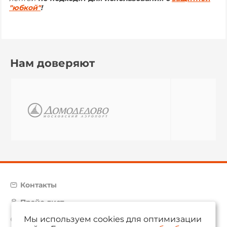
"юбкой"
!
Нам доверяют
Контакты
Прайс-лист
Мы используем cookies для оптимизации
Карта сайта