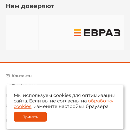
Нам доверяют
Контакты
Прайс-лист
Мы используем cookies для оптимизации
Карта сайта
сайта. Если вы не согласны на
обработку
aam@aamsystems.ru
cookies
, измените настройки браузера.
© 2004 — 2026 «AAM Systems»
Принять
Политика обработки персональных данных