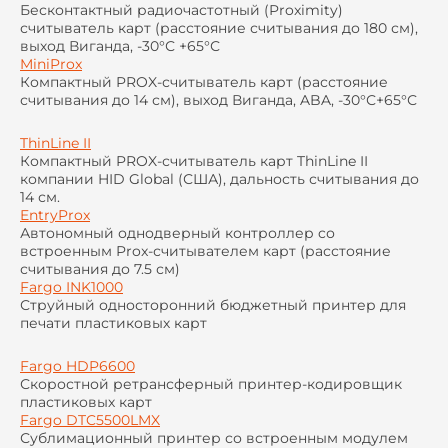
Бесконтактный радиочастотный (Proximity)
считыватель карт (расстояние считывания до 180 см),
выход Виганда, -30°С +65°С
MiniProx
Компактный PROX-считыватель карт (расстояние
считывания до 14 см), выход Виганда, ABA, -30°С+65°С
ThinLine II
Компактный PROX-считыватель карт ThinLine II
компании HID Global (США), дальность считывания до
14 см.
EntryProx
Автономный однодверный контроллер cо
встроенным Prox-считывателем карт (расстояние
считывания до 7.5 см)
Fargo INK1000
Струйный односторонний бюджетный принтер для
печати пластиковых карт
Fargo HDP6600
Скоростной ретрансферный принтер-кодировщик
пластиковых карт
Fargo DTC5500LMX
Сублимационный принтер со встроенным модулем