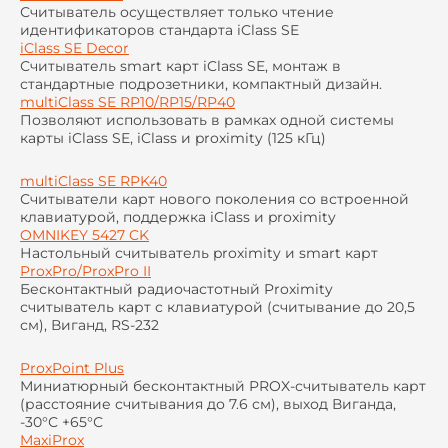
Считыватель осуществляет только чтение
идентификаторов стандарта iClass SE
iClass SE Decor
Считыватель smart карт iClass SE, монтаж в
стандартные подрозетники, компактный дизайн.
multiClass SE RP10/RP15/RP40
Позволяют использовать в рамках одной системы
карты iClass SE, iClass и proximity (125 кГц)
multiClass SE RPK40
Считыватели карт нового поколения со встроенной
клавиатурой, поддержка iClass и proximity
OMNIKEY 5427 CK
Настольный считыватель proximity и smart карт
ProxPro/ProxPro II
Бесконтактный радиочастотный Proximity
считыватель карт с клавиатурой (считывание до 20,5
см), Виганд, RS-232
ProxPoint Plus
Миниатюрный бесконтактный PROX-считыватель карт
(расстояние считывания до 7.6 см), выход Виганда,
-30°С +65°С
MaxiProx