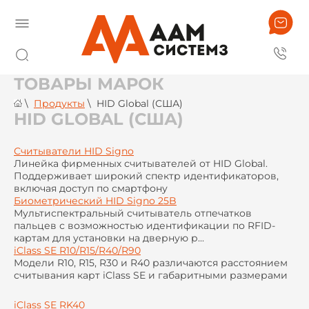
ТОВАРЫ МАРОК
\
Продукты
\
HID Global (США)
HID GLOBAL (США)
Считыватели HID Signo
Линейка фирменных считывателей от HID Global.
Поддерживает широкий спектр идентификаторов,
включая доступ по смартфону
Биометрический HID Signo 25B
Мультиспектральный считыватель отпечатков
пальцев с возможностью идентификации по RFID-
картам для установки на дверную р...
iClass SE R10/R15/R40/R90
Модели R10, R15, R30 и R40 различаются расстоянием
считывания карт iClass SE и габаритными размерами
iClass SE RK40