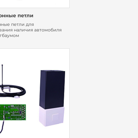
онные петли
ные петли для
вания наличия автомобиля
гбаумом