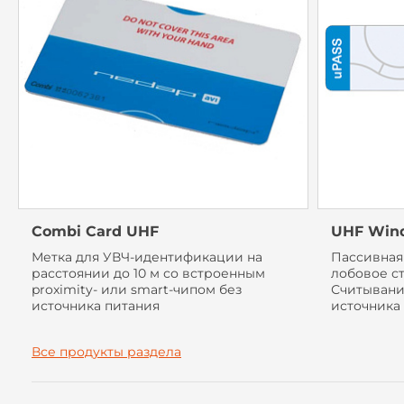
Combi Card UHF
UHF Wind
Метка для УВЧ-идентификации на
Пассивная 
расстоянии до 10 м со встроенным
лобовое с
proximity- или smart-чипом без
Считывание
источника питания
источника 
Все продукты раздела