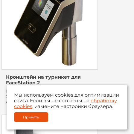
Кронштейн на турникет для
FaceStation 2
Кронштейн для установки FaceStation
Мы используем cookies для оптимизации
2 на турникет на телескопической
сайта. Если вы не согласны на
обработку
стойке с регулируемой высотой.
cookies
, измените настройки браузера.
Принять