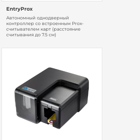
EntryProx
Автономный однодверный
контроллер cо встроенным Prox-
считывателем карт (расстояние
считывания до 7.5 см)