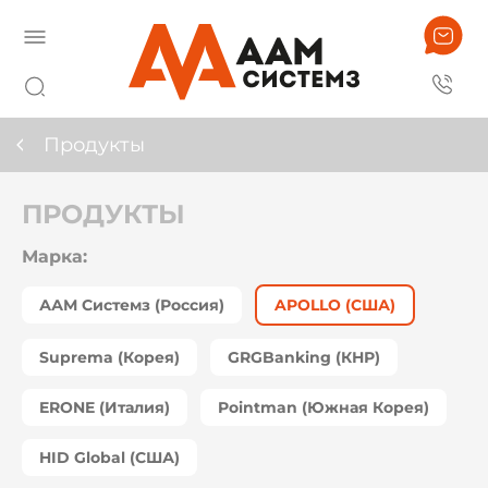
Продукты
ПРОДУКТЫ
Марка:
ААМ Системз (Россия)
APOLLO (США)
Suprema (Корея)
GRGBanking (КНР)
ERONE (Италия)
Pointman (Южная Корея)
HID Global (США)