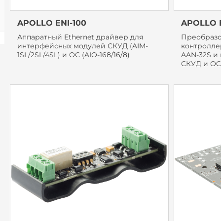
APOLLO ENI-100
APOLLO E
Аппаратный Ethernet драйвер для
Преобразов
интерфейсных модулей СКУД (AIM-
контролле
1SL/2SL/4SL) и ОС (AIO-168/16/8)
AAN-32S и
СКУД и ОC