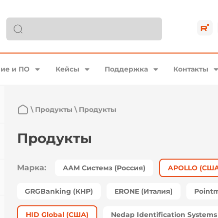
ие и ПО
Кейсы
Поддержка
Контакты
\
Продукты
\
Продукты
Продукты
Марка:
ААМ Системз (Россия)
APOLLO (США
GRGBanking (КНР)
ERONE (Италия)
Point
HID Global (США)
Nedap Identification System