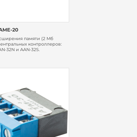
AME-20
сширения памяти (2 Мб
центральных контроллеров:
AN-32N и AAN-32S.