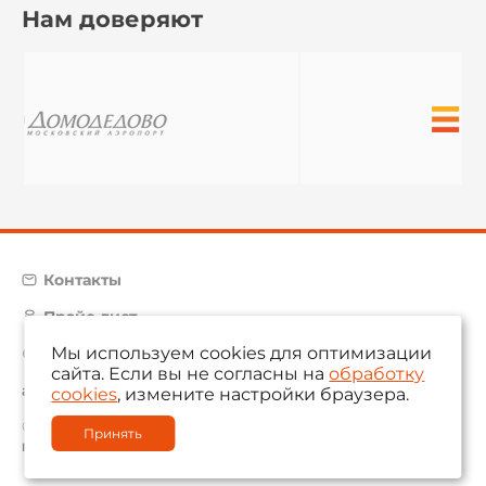
Нам доверяют
Контакты
Прайс-лист
Мы используем cookies для оптимизации
Карта сайта
сайта. Если вы не согласны на
обработку
aam@aamsystems.ru
cookies
, измените настройки браузера.
© 2004 — 2026 «AAM Systems»
Принять
Политика обработки персональных данных