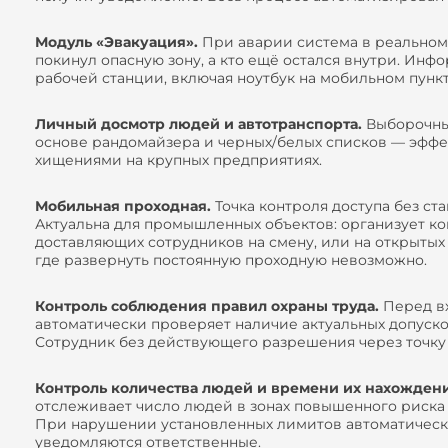
Модуль «Эвакуация».
При аварии система в реальном 
покинул опасную зону, а кто ещё остался внутри. Инф
рабочей станции, включая ноутбук на мобильном пункт
Личный досмотр людей и автотранспорта.
Выборочный
основе рандомайзера и черных/белых списков — эфф
хищениями на крупных предприятиях.
Мобильная проходная.
Точка контроля доступа без с
Актуальна для промышленных объектов: организует кон
доставляющих сотрудников на смену, или на открытых
где развернуть постоянную проходную невозможно.
Контроль соблюдения правил охраны труда.
Перед вх
автоматически проверяет наличие актуальных допуск
Сотрудник без действующего разрешения через точку 
Контроль количества людей и времени их нахождени
отслеживает число людей в зонах повышенного риска 
При нарушении установленных лимитов автоматическ
уведомляются ответственные.