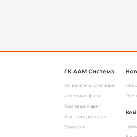
ГК ААМ Системз
Нов
Основатель компании
Ново
История в фото
Публ
Торговые марки
Кей
Как стать дилером
Пром
Вакансии
Банк