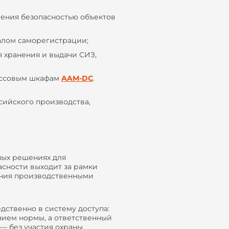
ения безопасностью объектов
лом саморегистрации;
 хранения и выдачи СИЗ,
россовым шкафам
AAM-DC
.
ийского производства,
ных решениях для
асности выходит за рамки
ения производственными
ственно в систему доступа:
нием нормы, а ответственный
— без участия охраны.