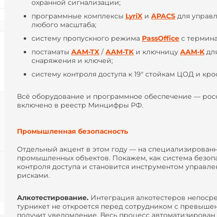
охранной сигнализации;
программные комплексы
LyriX
и
APACS
для управл
любого масштаба;
систему пропускного режима
PassOffice
с термина
постаматы
AAM-TX
/
AAM-TK
и ключницу
AAM-K
для
снаряжения и ключей;
систему контроля доступа к 19" стойкам ЦОД и к
Всё оборудование и программное обеспечение — росс
включено в реестр Минцифры РФ.
Промышленная безопасность
Отдельный акцент в этом году — на специализирован
промышленных объектов. Покажем, как система безоп
контроля доступа и становится инструментом управл
рисками.
Алкотестирование.
Интеграция алкотестеров непосред
турникет не откроется перед сотрудником с превыше
получит уведомление. Весь процесс автоматизирован 