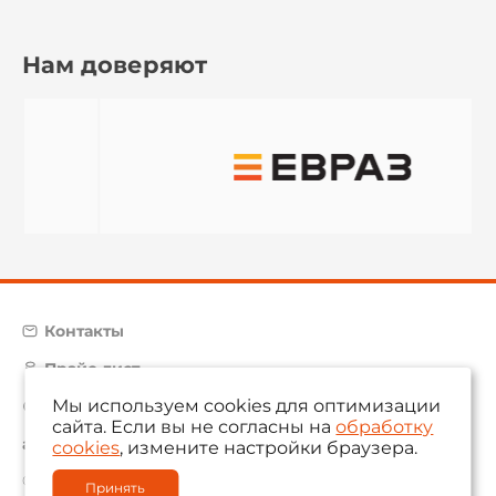
Нам доверяют
Контакты
Прайс-лист
Мы используем cookies для оптимизации
Карта сайта
сайта. Если вы не согласны на
обработку
aam@aamsystems.ru
cookies
, измените настройки браузера.
© 2004 — 2026 «AAM Systems»
Принять