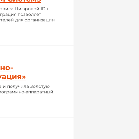
рвиса Цифровой ID в
еграция позволяет
телей для организации
но-
уация»
е и получила Золотую
программно-аппаратный