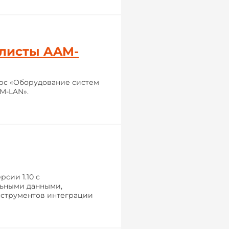
листы AAM-
урс «Оборудование систем
M-LAN».
сии 1.10 с
ьными данными,
струментов интеграции