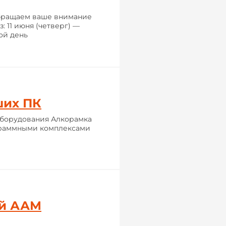
обращаем ваше внимание
 11 июня (четверг) —
ной день
ших ПК
оборудования Алкорамка
граммными комплексами
ий ААМ