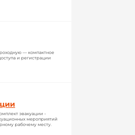
роходную — компактное
доступа и регистрации
ации
омплект эвакуации -
акуационных мероприятий
рному рабочему месту.