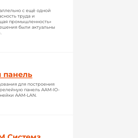
раллельно с ещё одной
сность труда и
ющая промышленность»
решения были актуальны
.
я панель
ования для построения
 релейную панель AAM-IO-
инейки AAM-LAN.
М Системз