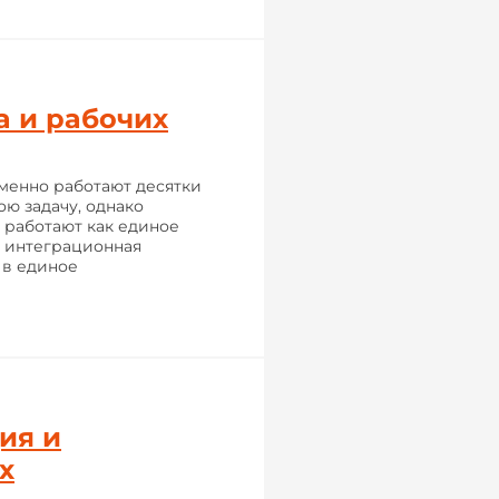
а и рабочих
енно работают десятки
ю задачу, однако
 работают как единое
я интеграционная
 в единое
ия и
х