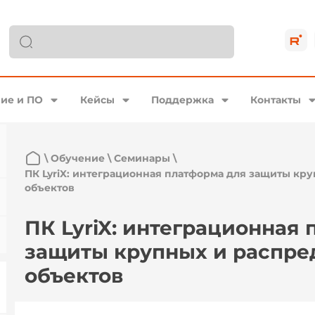
ие и ПО
Кейсы
Поддержка
Контакты
\
Обучение
\
Семинары
\
ПК LyriX: интеграционная платформа для защиты кр
объектов
ПК LyriX: интеграционная
защиты крупных и распр
объектов