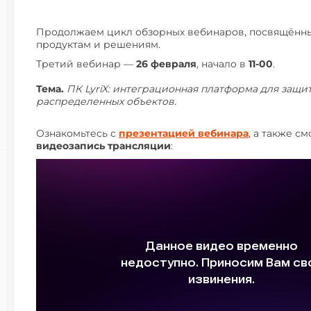
Продолжаем цикл обзорных вебинаров, посвящённ
продуктам и решениям.
Третий вебинар —
26 февраля
, начало в
11-00
.
Тема.
ПК LyriX: интеграционная платформа для защи
распределенных объектов.
Ознакомьтесь с
презентацией вебинара
, а также с
видеозапись трансляции
: