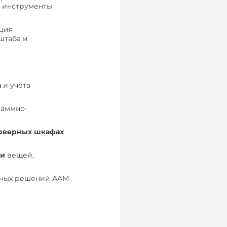
, инструменты
ция
штаба и
а
и учёта
раммно-
ерверных шкафах
чи
вещей,
сных решений ААМ