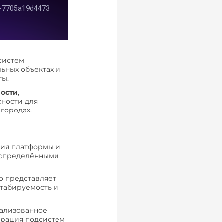
систем
льных объектах и
ты.
ости
,
сности для
городах.
ия платформы и
аспределёнными
о представляет
штабируемость и
ализованное
грация подсистем