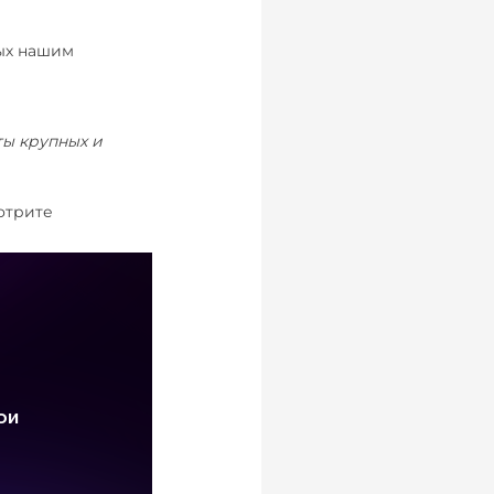
ых нашим
ты крупных и
мотрите