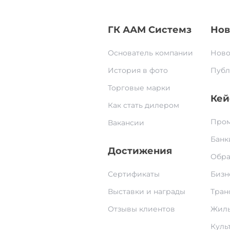
ГК ААМ Системз
Нов
Основатель компании
Ново
История в фото
Публ
Торговые марки
Кей
Как стать дилером
Пром
Вакансии
Банк
Достижения
Обра
Сертификаты
Бизн
Выставки и награды
Тран
Отзывы клиентов
Жилы
Культ