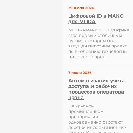
29 июля 2026
Цифровой ID в МАКС
для МГЮА
МГЮА имени О.Е. Кутафина
стал первым столичным
вузом, в котором был
запущен пилотный проект
по внедрению технологии
цифрового проп...
7 июля 2026
Автоматизация учёта
доступа и рабочих
процессов оператора
крана
На крупном
промышленном
предприятии
одновременно работают
десятки информационных
систем. Каждая из них