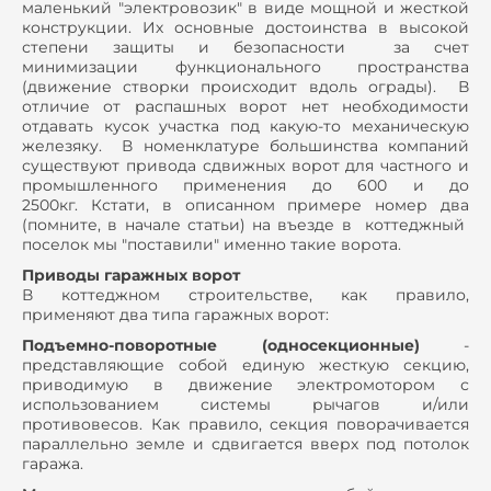
маленький "электровозик" в виде мощной и жесткой
конструкции. Их основные достоинства в высокой
степени защиты и безопасности за счет
минимизации функционального пространства
(движение створки происходит вдоль ограды). В
отличие от распашных ворот нет необходимости
отдавать кусок участка под какую-то механическую
железяку. В номенклатуре большинства компаний
существуют привода сдвижных ворот для частного и
промышленного применения до 600 и до
2500кг. Кстати, в описанном примере номер два
(помните, в начале статьи) на въезде в коттеджный
поселок мы "поставили" именно такие ворота.
Приводы гаражных ворот
В коттеджном строительстве, как правило,
применяют два типа гаражных ворот:
Подъемно-поворотные (односекционные)
-
представляющие собой единую жесткую секцию,
приводимую в движение электромотором с
использованием системы рычагов и/или
противовесов. Как правило, секция поворачивается
параллельно земле и сдвигается вверх под потолок
гаража.