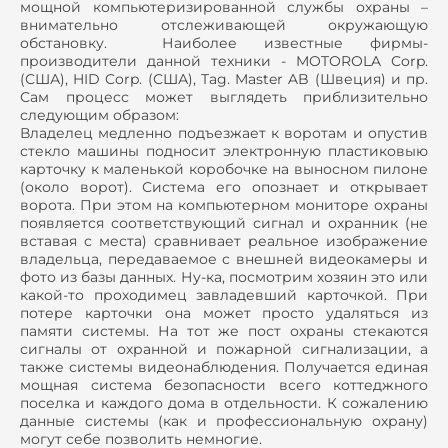
мощной компьютеризированной службы охраны –
внимательно отслеживающей окружающую
обстановку. Наиболее известные фирмы-
производители данной техники - MOTOROLA Corp.
(США), HID Corp. (США), Tag. Master AB (Швеция) и пр.
Сам процесс может выглядеть приблизительно
следующим образом:
Владелец медленно подъезжает к воротам и опустив
стекло машины подносит электронную пластиковыю
карточку к маленькой коробочке на выносном пилоне
(около ворот). Система его опознает и открывает
ворота. При этом на компьютерном мониторе охраны
появляется соответствующий сигнал и охранник (не
вставая с места) сравнивает реальное изображение
владельца, передаваемое с внешней видеокамеры и
фото из базы данных. Ну-ка, посмотрим хозяин это или
какой-то проходимец завладевший карточкой. При
потере карточки она может просто удаляться из
памяти системы. На тот же пост охраны стекаются
сигналы от охранной и пожарной сигнализации, а
также системы видеонаблюдения. Получается единая
мощная система безопасности всего коттеджного
поселка и каждого дома в отдельности. К сожалению
данные системы (как и профессиональную охрану)
могут себе позволить немногие.