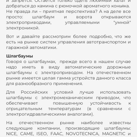
и запрется. Остается только одеть любимый халат и
добраться до камина с рюмочкой ароматного коньяка.
Не правда ли – приятная перспектива? А на деле все
просто: шлагбаум и ворота открываются
электроприводами, управляемыми "умной"
электроникой.
Вот и давайте рассмотрим более подробно, что же
есть на рынке систем управления автотранспортом и
гаражной автоматики.
Шлагбаумы
Говоря о шлагбаумах, прежде всего в нашем случае
надо иметь в виду автоматические дорожные
шлагбаумы с электроприводом. На отечественном
рынке имеется целая гамма устройств данного класса
для разнообразного применения.
Для Российских условий лучше использовать
шлагбаумы с электромеханическим приводом, что
обеспечивает повышенную устойчивость к
отрицательным температурам (в сравнении с
электрогидравлическими аналогами).
На отечественном рынке наиболее известны
cледующие компании, производящие шлагбаумы:
NICE, САМЕ, ISEO, FAAC, NOVOTECNICA, MAGNETIC и