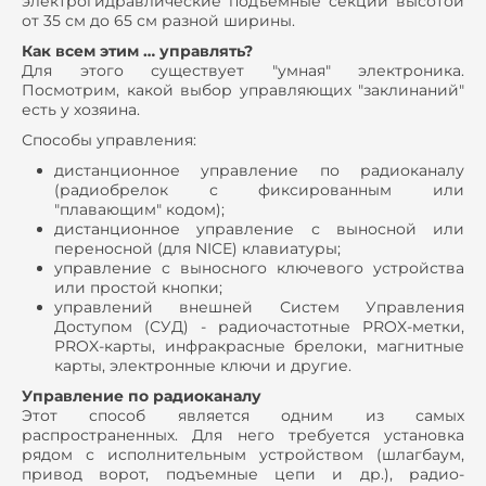
электрогидравлические подъемные секции высотой
от 35 см до 65 см разной ширины.
Как всем этим … управлять?
Для этого существует "умная" электроника.
Посмотрим, какой выбор управляющих "заклинаний"
есть у хозяина.
Способы управления:
дистанционное управление по радиоканалу
(радиобрелок с фиксированным или
"плавающим" кодом);
дистанционное управление с выносной или
переносной (для NICE) клавиатуры;
управление c выносного ключевого устройства
или простой кнопки;
управлений внешней Систем Управления
Доступом (СУД) - радиочастотные PROX-метки,
PROX-карты, инфракрасные брелоки, магнитные
карты, электронные ключи и другие.
Управление по радиоканалу
Этот способ является одним из самых
распространенных. Для него требуется установка
рядом с исполнительным устройством (шлагбаум,
привод ворот, подъемные цепи и др.), радио-