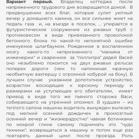
Вариант первый.
Владелец коттеджа после
напряженного трудового дня возвращается домой. В
предвкушении всех благ, которые сулит уютный
вечер у домашнего камина, он все сильнее жмет на
педаль газа и, на въезде в поселок, … упирается в
футуристическое сооружение из ржавых труб с
противовесом в виде привязанного проволокой
бетонного блока по какой-то непонятной ошибке
именуемое шлагбаумом. Рожденное в воспаленном
мозгу какого-то непризнанного "маньяка от
инженерии" и сваренное за "поллитра" дядей Васей
оно незыблемо покоится на двух ржавых рельсах
поперек дороги (чем то напоминая мрачную
необъятную вахтершу с огромной кобурой на боку). В
лучшем случае указанное допотопное устройство,
возрастом восходящее к юрскому периоду и
размерами не уступающее его обитателям, имеет
привод в виде того же пьяного сторожа Васи,
собирающего на утренний опохмел. В худшем – из
теплого салона машины водитель вынужден вылезать
под мелкий осенний дождичек в промозглый
осенний вечер и "жизнерадостно" чавкая ботинками
по мокрой глине самому поднимать это "чудо
техники", возвращаться в машину и потом еще раз
повторять данный цикл после проезда. Роль