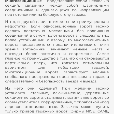
Многосекционные
- представляют собой несколько
секций, связанных между собой шарнирными
соединениями и сдвигающихся по направляющим
под потолок или на боковую стену гаража.
И тот, и другой вариант имеет свои преимущества и
недостатки. Если односекционные ворота можно
сделать достаточно массивными без подвижных
соединений в самом полотне ворот а, следовательно,
более устойчивыми к взлому, то многосекционные
ворота представляются предпочтительными с точки
зрения эргономики, занимают меньше места и
выглядят более эстетично и современно. Самое
главное их преимущество в том, что они открываются
вертикально вверх, что является оптимальным
вариантом для небольших гаражей.
Многосекционные ворота гарантируют наличие
свободного пространства перед въездом в гараж, а
следовательно, и безопасность въезда и выезда.
Из чего они сделаны? При желании можно
установить стальные, алюминиевые, деревянные
секционные ворота, стальные пластинчатые ворота со
слоем утеплителя, гофрированные, с обработкой «под
дерево», отштампованные. Заказчик может купить
только привод гаражных ворот (фирмы NICE, CAME,