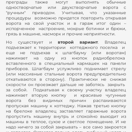
преграды также могут выполнять обычные
одностворчатые или двухстворчатые ворота с
"ручным" приводом. Учитывая, что указанные
процедуры возможно придется повторить открывая
ворота на свой участок и в гараж итог один –
испорченное настроение, мокрые ботинки и брюки,
грязь в машине, насморк и прочие неприятности.
Но существует и
второй вариант
. Владелец
подъезжает к территории коттеджного поселка и
еще не подъехав к шлагбауму (или воротам)
нажимает на одну из кнопок радиобрелока
вставленного в специальный кармашек на панели
приборов. Шлагбаум услужливо поднимает стрелу
(или массивные стальные ворота предупредительно
откатываются в сторону). Практически не снижая
скорости он проезжает дальше не заботясь закрыть
за собой. Подкатывая к своему участку владелец
нажимает вторую кнопку и красивые чугунные
ворота без видимых причин распахиваются
пропуская машину к коттеджу. Нажав третью кнопку
на брелоке владелец заставляет гаражные ворота
пропустить машину внутрь и спокойно выходит из
машины в теплое, сухое и светлое помещение. И не
надо ничего за собой закрывать – все само закроется