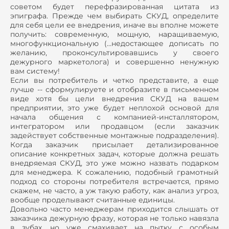
советом будет перефразированная цитата из
эпиграфа. Прежде чем выбирать СКУД, определите
для себя цели ее внедрения, иначе вы вполне можете
получить: современную, мощную, наращиваемую,
многофункциональную (…недостающее дописать по
желанию, проконсультировавшись у своего
дежурного маркетолога) и совершенно ненужную
вам систему!
Если вы потребитель и четко представите, а еще
лучше -- сформулируете и отобразите в письменном
виде хотя бы цели внедрения СКУД на вашем
предприятии, это уже будет неплохой основой для
начала общения с компанией-инсталлятором,
интегратором или продавцом (если заказчик
задействует собственные монтажные подразделения).
Когда заказчик присылает детализированное
описание конкретных задач, которые должна решать
внедряемая СКУД, это уже можно назвать подарком
для менеджера. К сожалению, подобный грамотный
подход со стороны потребителя встречается, прямо
скажем, не часто, а уж такую работу, как анализ угроз,
вообще проделывают считанные единицы.
Довольно часто менеджерам приходится слышать от
заказчика дежурную фразу, которая не только навязла
в зубах, но уже смахивает на пытку с особым