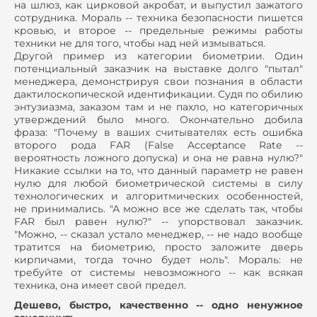
на шлюз, как цирковой акробат, и выпустил зажатого
сотрудника. Мораль -- техника безопасности пишется
кровью, и второе -- предельные режимы работы
техники не для того, чтобы над ней измываться.
Другой пример из категории биометрии. Один
потенциальный заказчик на выставке долго "пытал"
менеджера, демонстрируя свои познания в области
дактилоскопической идентификации. Судя по обилию
энтузиазма, заказом там и не пахло, но категоричных
утверждений было много. Окончательно добила
фраза: "Почему в ваших считывателях есть ошибка
второго рода FAR (False Acceptance Rate --
вероятность ложного допуска) и она не равна нулю?"
Никакие ссылки на то, что данный параметр не равен
нулю для любой биометрической системы в силу
технологических и алгоритмических особенностей,
не принимались. "А можно все же сделать так, чтобы
FAR был равен нулю?" -- упорствовал заказчик.
"Можно, -- сказал устало менеджер, -- не надо вообще
тратится на биометрию, просто заложите дверь
кирпичами, тогда точно будет ноль". Мораль: не
требуйте от системы невозможного -- как всякая
техника, она имеет свой предел.
Дешево, быстро, качественно -- одно ненужное