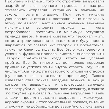
Проблемы начались с того, что строители замуровали
аварийный люк ручного привода и наотрез
отказались исправлять ситуацию, а заказчик не
захотел портить отделку. При этом никакие
увещевания и стенания поставщика не помогли. К
этому добавилось настойчивое желание заказчика
максимально ускорить проход, для чего
потребовалось поставить на максимум регулятор
привода двери. Никакие советы, что персонал -- это
не рота тренированных солдат, что они будут просто
шарахаться от "летающих" створок из бронестекла,
также не были услышаны. Все было установлено и
успешно функционировало, система пневмозащиты
створок срабатывала, когда кто-то не успевал
пройти… Все бы ничего, да вот только персонал
привык, не успевая зайти внутрь, ставить ногу, как в
лифте, чтобы не ждать повторного открытия створки
(ну прямо как в анекдоте про пилу). Такого
издевательства тонкая западная техника в конце
концов не выдержала, и вылетевшая заглушка
пневмотрубки аннулировала пневмозащиту, а защита
"по току" не сработала по причине загрубления, ведь
заказчик просил поставить скорость на максимум…
Хорошо охранник сообразительный попался, питание
отрубил и, не добравшись до аварийного люка, залез