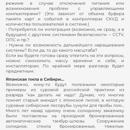
режиме в случае отключения питания или
возникновения проблем с управляющими
компьютерами? (Это зависит от объема буфера
памяти карт и событий в контроллерах СКУД и
количества пользователей в системе.)
• Потребуется ли интеграция (возможно, не сразу, а в
будущем) с другими системами безопасности -- CCTV,
ОПС и пр.?
• Нужна ли возможность дальнейшего наращивания
системы? Если да, то до какого масштаба?
Если вы будете готовы сразу ответить на эти вопросы,
можно сэкономить массу времени и себе, и
инсталляторам. По крайней мере разговор будет
предметным.
Японская пила в Сибири…
Возможно, кому-то будут полезными некоторые
примеры из суровой российской практики из
разряда "как делать не надо". Думаю, что многие
помнят старый анекдот с японской пилой, в которую
суровые сибирские лесорубы сунули для пробы лом…
Много лет назад одному очень солидному заказчику
были поставлены на проходной бронированные
автоматические тамбур-шлюзы. Сооружение
солидное, стекла бронированные, тяжелые.