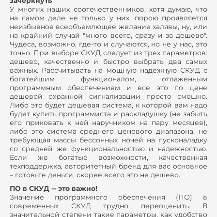
зачеркнуть
У многих наших соотечественников, хотя думаю, что
на самом деле не только у них, порою проявляется
неизбывное всеобъемлющее желание халявы, ну, или
на крайний случай "много всего, сразу и за дешево".
Чудеса, возможно, где-то и случаются, но не у нас, это
точно. При выборе СКУД следует из трех параметров:
дешево, качественно и быстро выбрать два самых
важных. Рассчитывать на мощную надежную СКУД с
богатейшим функционалом, отлаженным
программным обеспечением и все это по цене
дешевой охранной сигнализации просто смешно.
Либо это будет дешевая система, к которой вам надо
будет купить программиста и раскладушку (не забыть
его приковать к ней наручником на пару месяцев),
либо это система среднего ценового диапазона, не
требующая массы бессонных ночей на пусконаладку
со средней же функциональностью и надежностью.
Если же богатые возможности, качественная
техподдержка, авторитетный бренд для вас основное
– готовьте деньги, скорее всего это не дешево.
ПО в СКУД -- это важно!
Значение программного обеспечения (ПО) в
современных СКУД трудно переоценить. В
значительной степени такие параметры, как удобство