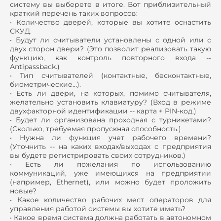
систему вы выберете в итоге. Вот приблизительный
краткий перечень таких вопросов:
• Количество дверей, которые вы хотите оснастить
СКУД.
• Будут ли считыватели установлены с одной или с
двух сторон двери? (Это позволит реализовать такую
функцию, как контроль повторного входа --
Antipassback.)
• Тип считывателей (контактные, бесконтактные,
биометрические…).
• Есть ли двери, на которых, помимо считывателя,
желательно установить клавиатуру? (Вход в режиме
двухфакторной идентификации -- карта + PIN-код.)
• Будет ли организована проходная с турникетами?
(Сколько, требуемая пропускная способность.)
• Нужна ли функция учет рабочего времени?
(Уточнить -- на каких входах/выходах с предприятия
вы будете регистрировать своих сотрудников.)
• Есть ли пожелания по использованию
коммуникаций, уже имеющихся на предприятии
(например, Ethernet), или можно будет проложить
новые?
• Какое количество рабочих мест операторов для
управления работой системы вы хотите иметь?
• Какое время система должна работать в автономном