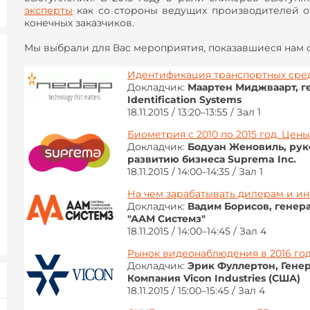
эксперты
как со стороны ведущих производителей об
конечных заказчиков.
Мы выбрали для Вас мероприятия, показавшиеся нам 
Идентификация транспортных сре
Докладчик:
Маартен Миджваарт, г
Identification Systems
18.11.2015 / 13:20–13:55 / Зал 1
Биометрия с 2010 по 2015 год. Цен
Докладчик:
Бодуан Женовиль, рук
развитию бизнеса Suprema Inc.
18.11.2015 / 14:00–14:35 / Зал 1
На чем зарабатывать дилерам и ин
Докладчик:
Вадим Борисов, генер
"ААМ Системз"
18.11.2015 / 14:00–14:45 / Зал 4
Рынок видеонаблюдения в 2016 год
Докладчик:
Эрик Фуллертон, Гене
Компания Vicon Industries (США)
18.11.2015 / 15:00–15:45 / Зал 4