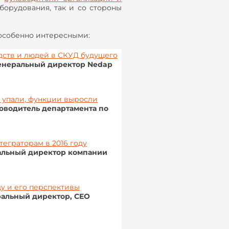
орудования, так и со стороны
особенно интересными:
дств и людей в СКУД будущего
енеральный директор Nedap
ы упали, функции выросли
оводитель департамента по
теграторам в 2016 году
альный директор компании
у и его перспективы
ральный директор, CEO