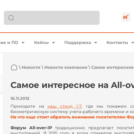
ие и ПО
Кейсы
Поддержка
Контакты
\
Новости
\
Новости компании
\
Самое интересное н
Самое интересное на All-ov
16.11.2015
Приходите на
наш стенд 1-7
, где мы покажем с
биометрическую систему учета рабочего времени и к
На что еще стоит обратить внимание посетителям Ф
Форум All-over-IP
традиционно предлагает посети
выступлений. В 2015 году в роли спикеров выступя