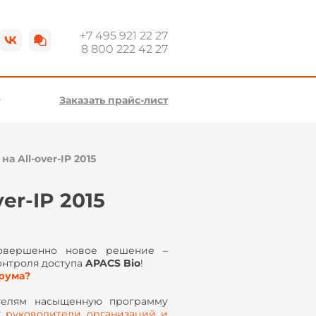
+7 495 921 22 27
8 800 222 42 27
Заказать прайс-лист
а All-over-IP 2015
er-IP 2015
овершенно новое решение –
онтроля доступа
APACS Bio
!
орума?
телям насыщенную программу
т
руководители организаций и