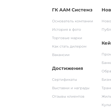
ГК ААМ Системз
Нов
Основатель компании
Ново
История в фото
Публ
Торговые марки
Кей
Как стать дилером
Пром
Вакансии
Банк
Достижения
Обра
Сертификаты
Бизн
Выставки и награды
Тран
Отзывы клиентов
Жилы
Культ