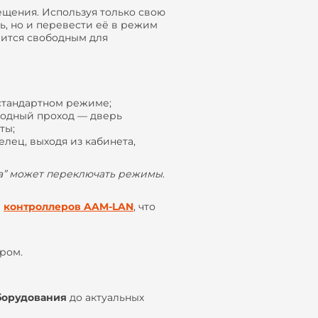
щения. Используя только свою
ь, но и перевести её в режим
овится свободным для
стандартном режиме;
бодный проход — дверь
ты;
лец, выходя из кабинета,
та” может переключать режимы
.
и
контроллеров AAM-LAN
, что
ром.
борудования
до актуальных