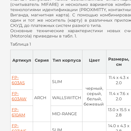
(считыватель MIFARE) и несколько вариантов комби
технологиями идентификации (PROXIMITTY, контактный
Виганда, магнитная карта). С помощью комбинирова
один и тот же носитель (карту) в различных прилож
СКУД, до платежных систем разного типа.
Основные технические характеристики новых сч
(Motorola) приведены в табл. 1.
Таблица 1
Размеры,
Артикул
Серия
Тип корпуса
Цвет
см
FP-
11.4 х 4.3 х
SLIM
603AS
2.0
черный,
FP-
cерый,
11.4 х 7.6 х
ARCH
WALLSWITCH
603AW
белый,
2.0
бежевый
FP-
13.0 х 15.5 х
MID-RANGE
610AM
2.8
FP-
14.0 х 4.3 х
SLIM
603WS
2.8