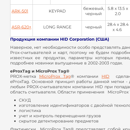
бежевый,
5.8 x 13.5 x
ARK-501
KEYPAD
черный
2.0
28.4 х 28.4
ASR-620+
LONG RANGE
черный
х 4.6
Продукция компании HID Corporation (США)
Наверное, нет необходимости особо представлять да
Prox-считывателей и карт, поэтому не будем подробн
известных ее продуктах, параметры которых приве
подробнее новинки выпущенные в 2002-2003 годах.
eProxTag и MicroProx Tag®
PROX-метка
MicroProx Tag
® компании
HID
сделана
eProxTag. Основной принцип работы данной метки -
любым PROX-считывателем компании HID при попада
область считывателя. Области применения MicroProx 
СКУД
изготовление идентификаторов с двойной технол
логистика
учет и контроль перемещения грузов
скрытое детектирование предметов
Фактически MicroProx Tag® представляет собой кру