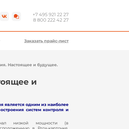
+7 495 921 22 27
8 800 222 42 27
Заказать прайс-лист
гия. Настоящее и будущее.
тоящее и
я является одним из наиболее
остроения систем контроля и
сигнал низкой мощности (в
сположенную в Prox-карточке.