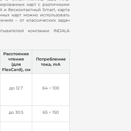
нированных карт с различными
 и бесконтактный Smart, карта
нных карт можно использовать
ениях – от классических задач
итывателей компании INDALA
Расстояние
чтения
Потребление
(для
тока, mA
FlexCard), см
до 12.7
64 ÷ 100
до 30.5
65 ÷ 150