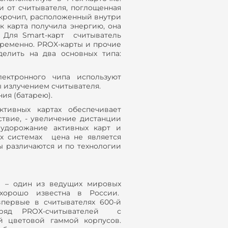
и от считывателя, поглощенная
икрочип, расположенный внутри
к карта получила энергию, она
. Для Smart-карт считыватель
еременно. PROX-карты и прочие
делить на два основных типа:
лектронного чипа используют
 излучением считывателя.
ия (батарею).
тивных картах обеспечивает
ствие, - увеличение дистанции
 удорожание активных карт и
х системах цена не является
 различаются и по технологии
) – один из ведущих мировых
 хорошо известна в России.
первые в считывателях 600-й
 ряд PROX-считывателей с
 цветовой гаммой корпусов.