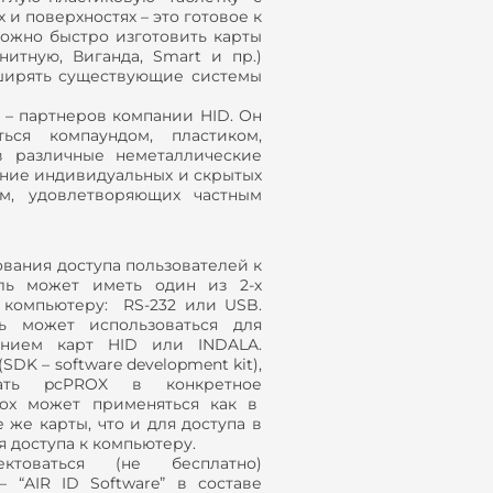
и поверхностях – это готовое к
ожно быстро изготовить карты
нитную, Виганда, Smart и пр.)
сширять существующие системы
– партнеров компании HID. Он
ься компаундом, пластиком,
 в различные неметаллические
ение индивидуальных и скрытых
м, удовлетворяющих частным
вания доступа пользователей к
ель может иметь один из 2-х
 компьютеру: RS-232 или USB.
ь может использоваться для
анием карт HID или INDALA.
K – software development kit),
ать pcPROX в конкретное
rox может применяться как в
же карты, что и для доступа в
 доступа к компьютеру.
оваться (не бесплатно)
“AIR ID Software” в составе