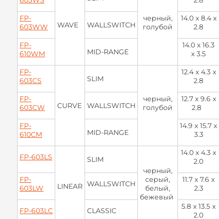
FP-
черный,
14.0 х 8.4 х
WAVE
WALLSWITCH
603WW
голубой
2.8
FP-
14.0 х 16.3
MID-RANGE
610WM
х 3.5
FP-
12.4 х 4.3 х
SLIM
603CS
2.8
FP-
черный,
12.7 х 9.6 х
CURVE
WALLSWITCH
603CW
голубой
2.8
FP-
14.9 х 15.7 х
MID-RANGE
610CM
3.3
14.0 х 4.3 х
FP-603LS
SLIM
2.0
черный,
FP-
cерый,
11.7 х 7.6 х
WALLSWITCH
LINEAR
603LW
белый,
2.3
бежевый
5.8 x 13.5 x
FP-603LC
CLASSIC
2.0