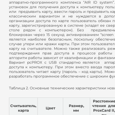
аппаратно-программного комплекса “AIR ID system
установок для получения доступа к компьютеру поль
или предъявить карту, ввести пароль и предъявить ка
классическим вариантом и не нуждается в допол
организации доступа по карте пользователь обязан 
карту, зарегистрированную в системе (кладет ее све
столе рядом с компьютером). Без предъявлени
блокирован через 15 секунд активированием “screen
является наиболее безопасным, поскольку обеспечи
случае утери или кражи карты. При этом пользовател
карту на считывателе. Можно также реализовать ре
подтверждения прав доступа в процессе работы 
алгоритм работы зависит от квалификации и фантазии
Вариант pcPROX с USB стандартно является аппа
доступа к компьютеру. При этом вместо ввода пар
пользователь читает карту (пароль – код карты). Мож
разработать программное обеспечение с широким фу
Таблица 2. Основные технические характеристики но
Расстояни
Считыватель,
Размер,
чтения дл
Цвет
карта
мм
ProxCard II
см