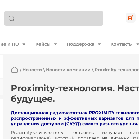
ие и ПО
Кейсы
Поддержка
Контакты
\
Новости
\
Новости компании
\
Proximity-техноло
Proximity-технология. Нас
будущее.
Дистанционная радиочастотная PROXIMITY технологи
распространенных и эффективных вариантов для п
управления доступом (СКУД) самого разного уровня.
Proximity-считыватель постоянно излучает 
радиодиапазоне), который попадает на антенну, ра