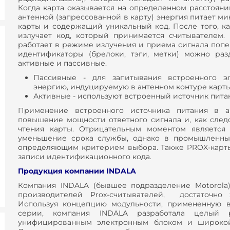
Когда карта оказывается на определенном расстояни
антенной (запрессованной в карту) энергия питает м
карты и содержащий уникальный код. После того, ка
излучает код, который принимается считывателем
работает в режиме излучения и приема сигнала поп
идентификаторы (брелоки, тэги, метки) можно раз
активные и пассивные.
Пассивные - для запитывания встроенного э
энергию, индуцируемую в антенном контуре карты
Активные - используют встроенный источник питан
Применение встроенного источника питания в ак
повышение мощности ответного сигнала и, как след
чтения карты. Отрицательным моментом является
уменьшение срока службы, однако в промышленны
определяющим критерием выбора. Также PROX-карты
записи идентификационного кода.
Продукция компании INDALA
Компания INDALA (бывшее подразделение Motorola
производителей Prox-считывателей, достаточно
Используя концепцию модульности, примененную в
серии, компания INDALA разработала целый
унифицированным электронным блоком и широкой