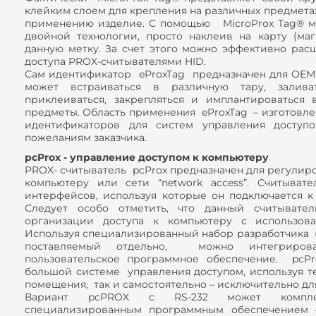
клейким слоем для крепления на различных предметах 
применению изделие. С помощью MicroProx Tag® м
двойной технологии, просто наклеив на карту (маг
данную метку. За счет этого можно эффективно ра
доступа PROX-считывателями HID.
Сам идентификатор eProxTag предназначен для ОЕМ 
может встраиваться в различную тару, заливат
приклеиваться, закрепляться и имплантироваться
предметы. Область применения eProxTag – изготовл
идентификаторов для систем управления доступо
пожеланиям заказчика.
pcProx - управление доступом к компьютеру
PROX- считыватель pcProx предназначен для регулиро
компьютеру или сети “network access”. Считыват
интерфейсов, используя которые он подключается к
Следует особо отметить, что данный считывател
организации доступа к компьютеру с использов
Используя специализированный набор разработчика (SD
поставляемый отдельно, можно интегриров
пользовательское программное обеспечение. pcP
большой системе управления доступом, используя те 
помещения, так и самостоятельно – исключительно для
Вариант pcPROX с RS-232 может комплект
специализированным программным обеспечением – 