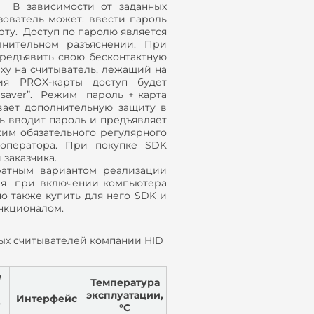
”. В зависимости от заданных
зователь может: ввести пароль
рту. Доступ по паролю является
нительном разъяснении. При
предъявить свою бесконтактную
рху на считыватель, лежащий на
я PROX-карты доступ будет
 saver”. Режим пароль + карта
вает дополнительную защиту в
ь вводит пароль и предъявляет
жим обязательного регулярного
оператора. При покупке SDK
 заказчика.
ратным вариантом реализации
оля при включении компьютера
но также купить для него SDK и
нкционалом.
вых считывателей компании HID
е
Температура
я
эксплуатации,
Интерфейс
,
°С