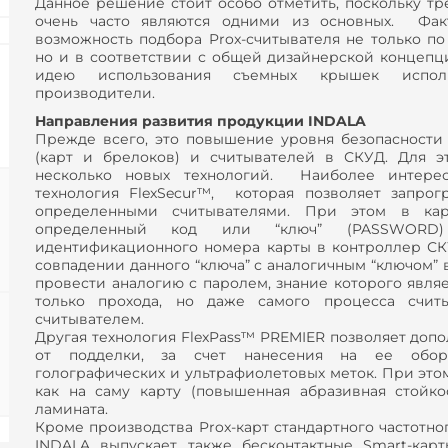
Данное решение стоит особо отметить, поскольку тр
очень часто являются одними из основных. Факт
возможность подбора Prox-считывателя не только по
но и в соответствии с общей дизайнерской концеп
идею использования съемных крышек испол
производители.
Направления развития продукции INDALA
Прежде всего, это повышение уровня безопасност
(карт и брелоков) и считывателей в СКУД. Для э
несколько новых технологий. Наиболее интере
технология FlexSecur™, которая позволяет запро
определенными считывателями. При этом в кар
определенный код или “ключ” (PASSWORD)
идентификационного номера карты в контроллер СК
совпадении данного “ключа” с аналогичным “ключом” 
провести аналогию с паролем, знание которого явля
только прохода, но даже самого процесса счи
считывателем.
Другая технология FlexPass™ PREMIER позволяет допо
от подделки, за счет нанесения на ее обор
голографических и ультрафиолетовых меток. При это
как на саму карту (повышенная абразивная стойко
ламината.
Кроме производства Prox-карт стандартного частотно
INDALA выпускает также бесконтактные Smart-кар