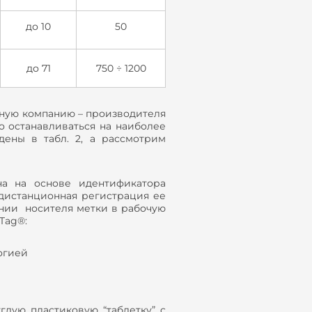
до 10
50
до 71
750 ÷ 1200
нную компанию – производителя
о останавливаться на наиболее
дены в табл. 2, а рассмотрим
 на основе идентификатора
 дистанционная регистрация ее
нии носителя метки в рабочую
Tag®:
огией
глую пластиковую “таблетку” c