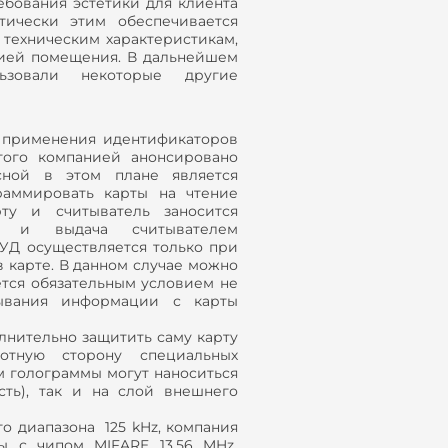
ебования эстетики для клиента
ически этим обеспечивается
 техническим характеристикам,
цией помещения. В дальнейшем
ьзовали некоторые другие
и применения идентификаторов
того компанией анонсировано
сной в этом плане является
граммировать карты на чтение
ту и считыватель заносится
 и выдача считывателем
УД осуществляется только при
в карте. В данном случае можно
ется обязательным условием не
тывания информации с карты
лнительно защитить саму карту
отную сторону специальных
м голограммы могут наноситься
сть), так и на слой внешнего
го диапазона 125 kHz, компания
ты с чипом MIFARE 13,56 MHz