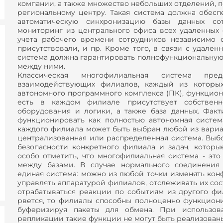
компании, а также множество небольших отделений, п
региональному центру. Такая система должна обесп
автоматическую синхронизацию базы данных со
мониторинг из центрального офиса всех удаленных 
учета рабочего времени сотрудников независимо 
присутствовали, и пр. Кроме того, в связи с удален
система должна гарантировать полнофункциональную 
между ними.
Классическая многофилиальная система пред
взаимодействующих филиалов, каждый из которых
автономного программного комплекса (ПК), функцион
есть в каждом филиале присутствует собствен
оборудования и логики, а также база данных. Фа
функционировать как полностью автономная систем
каждого филиала может быть выбран любой из вариа
централизованная или распределенная система. Выб
безопасности конкретного филиала и задач, которы
особо отметить, что многофилиальная система - эт
между базами. В случае нормального соединения
единая система: можно из любой точки изменять ко
управлять аппаратурой филиалов, отслеживать их сос
отрабатываться реакции по событиям из другого фи
рвется, то филиалы способны полноценно функцион
буферизируя пакеты для обмена. При использова
репликации такие функции не могут быть реализован