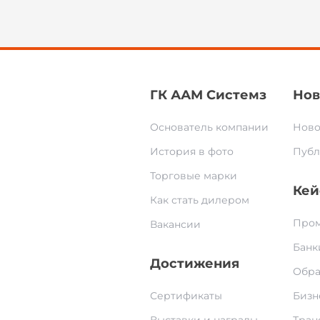
ГК ААМ Системз
Нов
Основатель компании
Ново
История в фото
Публ
Торговые марки
Кей
Как стать дилером
Пром
Вакансии
Банк
Достижения
Обра
Сертификаты
Бизн
Выставки и награды
Тран