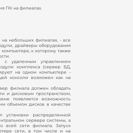
ия ПК на филиалах.
 на небольших филиалах, - все
одули, драйверы оборудования
м компьютере, к которому также
сти.
ы с удаленным управлением
модули комплекса (сервер БД,
ируют на одном компьютере -
щей консоли возможен как на
.
рвер филиала должен обладать
ти и дисковым пространством,
еме появляется возможность
им объемом дисков в качестве
л установки распределенной
ентральном сервере системы, а
о всей сети филиала. Запуск
тере сети, в том числе и на