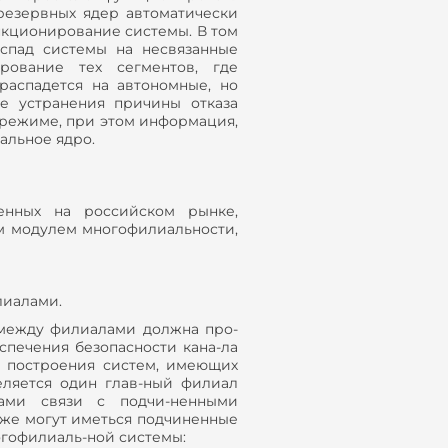
 резервных ядер автоматически
нкционирование системы. В том
спад системы на несвязанные
рование тех сегментов, где
распадется на автономные, но
е устранения причины отказа
режиме, при этом информация,
альное ядро.
енных на российском рынке,
м модулем многофилиальности,
лиалами.
между филиалами должна про-
спечения безопасности кана-ла
я построения систем, имеющих
еляется один глав-ный филиал
лами связи с подчи-ненными
акже могут иметься подчиненные
огофилиаль-ной системы: