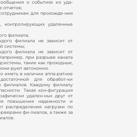
ообщения о событиях из уда-
е отчетов;
сотрудникам для прохожде-ния
м, контролирующих удаленные
ого филиала;
ждого филиала не зависит от
й системы;
ждого филиала не зависит от
Например, при разрыве канала
системы, такие как проходные,
иони-руют автономно.
о иметь в наличии аппа-ратное
достаточной для обработ-ки
ых филиалов. Каждому филиалу
асности. Такая кон-фигурация
рафически удален-ных друг от
ля повышения надежности и
ет распределения нагрузки по
верами фи-лиалов, а также за
иалов.