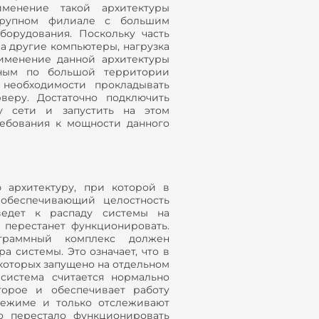
именение такой архитектуры
крупном филиале с большим
борудования. Поскольку часть
а другие компьютеры, нагрузка
рименение данной архитектуры
нным по большой территории
необходимости прокладывать
веру. Достаточно подключить
 сети и запустить на этом
ебования к мощности данного
архитектуру, при которой в
 обеспечивающий целостность
ведет к распаду системы на
а перестанет функционировать.
граммный комплекс должен
 системы. Это означает, что в
 которых запущено на отдельном
система считается нормально
торое и обеспечивает работу
 режиме и только отслеживают
ро перестало функционировать