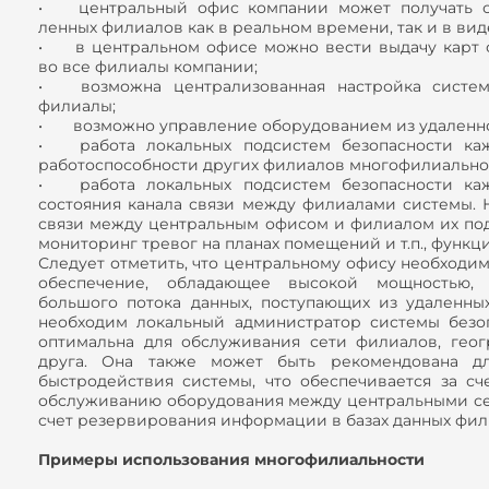
•
центральный офис компании может получать с
ленных филиалов как в реальном времени, так и в вид
•
в центральном офисе можно вести выдачу карт 
во все филиалы компании;
•
возможна централизованная настройка систе
филиалы;
•
возможно управление оборудованием из удаленн
•
работа локальных подсистем безопасности ка
работоспособности других филиалов многофилиально
•
работа локальных подсистем безопасности ка
состояния канала связи между филиалами системы. 
связи между центральным офисом и филиалом их под
мониторинг тревог на планах помещений и т.п., функц
Следует отметить, что центральному офису необходим
обеспечение, обладающее высокой мощностью, 
большого потока данных, поступающих из удаленн
необходим локальный администратор системы безоп
оптимальна для обслуживания сети филиалов, геог
друга. Она также может быть рекомендована д
быстродействия системы, что обеспечивается за сч
обслуживанию оборудования между центральными сер
счет резервирования информации в базах данных фил
Примеры использования многофилиальности