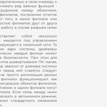
одключенных, в свою очередь, к
ечивать ряд важных функций -
трудников между объектами,
филиалов, построение отчетов
от того, в каком филиале они
ностью филиалов друг от друга
работу в случае разрыва связи
ставляет собой несколько
 находится под управлением
ирующего в локальной сети. То
ное ядро системы, драйверы
ктически каждый филиал может
а безопасности. При этом для
нтов развертывания ПК: малая,
ор зависит от размера системы
е перед ней ставятся. Следует
о не просто репликация данных
 филиалы функционируют как
нфигурацию объектов филиалов,
тояние; в одном филиале могут
лиала. Если связь между ними
ировать в автономном режиме,
нии стандартного механизма
ы.