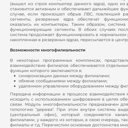
(вышел из строя компьютер данного ядра), одно из
становится активным и обеспечивает дальнейшее фу
случае, если произошел обрыв ЛВС, повлекший ра
сегменты, резервные ядра обеспечат функциони
оказались их компьютеры. Таким образом, система 
функционирующие сегменты. В обоих случаях посл
система продолжает функционировать в нормальном 
накопленная в резервных ядрах, пересылается в центр
Возможности многофилиальности
В некоторых программных комплексах, представл
взаимодействие филиалов обеспечивается отдельны
функции которого заключаются в:
синхронизации данных между филиалами;
обмене сообщениями между филиалами;
удаленном управлении оборудованием между фи
Передача информации в процессе взаимодействия 
исходить с использованием шифрования в целях обе
связи. Модуль многофилиальности предназначен дл
топологию "дерева". При этом внутри системы выд
(центральный офис), который соединяется кана
филиалами, у каждого из которых, в свою очередь, т
филиалы и т.д. Перечислим основные достоинства мн