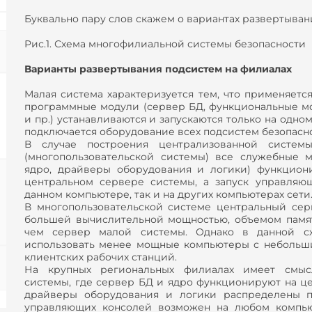
Буквально пару слов скажем о вариантах развертыван
Рис.1. Схема многофилиальной системы безопасности
Варианты развертывания подсистем на филиалах
Малая система характеризуется тем, что применяется
программные модули (сервер БД, функциональные м
и пр.) устанавливаются и запускаются только на одно
подключается оборудование всех подсистем безопасно
В случае построения централизованной систем
(многопользовательской системы) все служебные 
ядро, драйверы оборудования и логики) функцион
центральном сервере системы, а запуск управляю
данном компьютере, так и на других компьютерах сети
В многопользовательской системе центральный се
большей вычислительной мощностью, объемом памя
чем сервер малой системы. Однако в данной сх
использовать менее мощные компьютеры с небольш
клиентских рабочих станций.
На крупных региональных филиалах имеет смыс
системы, где сервер БД и ядро функционируют на ц
драйверы оборудования и логики распределены п
управляющих консолей возможен на любом компью