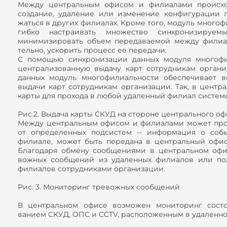
Между центральным офисом и филиалами происход
создание, удаление или изменение конфигурации 
жаться в других филиалах. Кроме того, модуль много
гибко настраивать множество синхронизируемы
минимизировать объем передаваемой между филиа
тельно, ускорить процесс ее передачи.
С помощью синхронизации данных модуля многофи
централизованную выдачу карт сотрудникам органи
данных модуль многофилиальности обеспечивает в
выдачи карт сотрудникам организации. Так, в центр
карты для прохода в любой удаленный филиал систем
Рис.2. Выдача карты СКУД на стороне центрального оф
Между центральным офисом и филиалами может про
от определенных подсистем -- информация о соб
филиале, может быть передана в центральный офи
Благодаря обмену сообщениями в центральном офи
вожных сообщений из удаленных филиалов или по
филиалов сотрудниками организации.
Рис. 3. Мониторинг тревожных сообщений
В центральном офисе возможен мониторинг состо
ванием СКУД, ОПС и CCTV, расположенным в удаленн