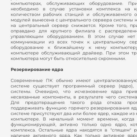
компьютерах, обслуживающих оборудование. Пр
необходимо в случае установки комплекса на 
количеством рабочих станций и обслуживаемого о
модулей вынесена с центрального сервера системы н
на центральный сервер снижается. Кроме того, п
оправдано для крупного филиала с распределе
управляющим оборудованием. В этом случае нет 
коммуникации из всех точек к центральному сер
оборудование к ближайшему к нему компьютеру
компьютере обслуживающий драйвер. При этом тр
компьютера могут быть относительно скромными.
Резервирование ядра
Современные ПК обычно имеют централизованную 
системе существует программный сервер (ядро),
системы. Очевидно, что исчезновение ядра при
несвязанные компоненты, в результате чего систем
Для предотвращения такого рода отказа про
поддерживать функцию горячего резервирования ядра
системе присутствуют два или более ядер, каждое из
компьютере. В начальный момент времени, когда 
функционирующей, активно только одно ядро, ко
комплекса. Остальные ядра находятся в "спящем"
наличие активного ядра. Как только активное яд