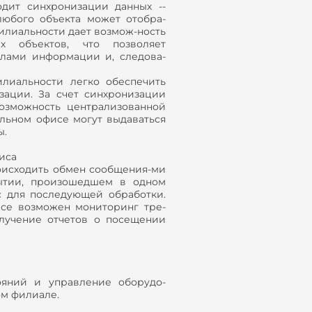
ит синхронизации данных --
любого объекта может отобра-
филиальности дает возмож-ность
х объектов, что позволяет
лами информации и, следова-
лиальности легко обеспечить
зации. За счет синхронизации
озможность централизованной
альном офисе могут выдаваться
ы.
иса
исходить обмен сообщения-ми
ытии, произошедшем в одном
с для последующей обработки.
се возможен мониторинг тре-
лучение отчетов о посещении
яний и управление оборудо-
ом филиале.