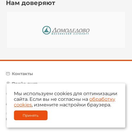
Нам доверяют
Контакты
Прайс-лист
Мы используем cookies для оптимизации
Карта сайта
сайта. Если вы не согласны на
обработку
aam@aamsystems.ru
cookies
, измените настройки браузера.
© 2004 — 2026 «AAM Systems»
Принять
Политика обработки персональных данных