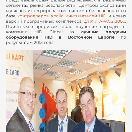
представила сразу целый ряд новинок в различных
сегментах рынка безопасности. Центром экспозиции
являлась интегрированная система безопасности на
базе
контроллеров Apollo
,
считывателей HID
и новых
версий программных комплексов
LyriX
и
APACS 3000
.
Приятным сюрпризом стало вручение награды от
компании HID
Global
за
лучшие продажи
оборудования HID в Восточной Европе
по
результатам 2013 года.