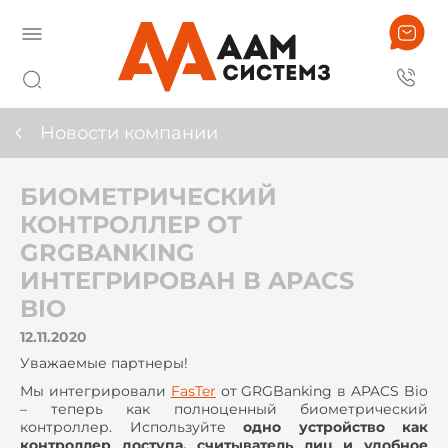
Новости компании
БИОМЕТРИЧЕСКИЙ
КОНТРОЛЛЕР ОТ
GRGBANKING
ИНТЕГРИРОВАН В APACS
BIO
12.11.2020
Уважаемые партнеры!
Мы интегрировали
FasTer
от GRGBanking в APACS Bio
– теперь как полноценный биометрический
контроллер. Используйте
одно устройство как
контроллер доступа, считыватель лиц и удобное