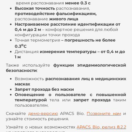
время распознавания
менее 0.3 с
Высокая точность
распознавания,
противодействие фальсификациям,
распознавание
живого лица
Настраиваемое расстояние идентификации от
0,4 м до 2 м
– комфортное решения для любой
конфигурации точки прохода
Точная термометрия
– погрешность не более
о
0.3
С
Дистанция
измерения температуры – от 0,4 м до
1 м
Также используйте
функции эпидемиологической
безопасности
:
Возможность
р
аспознавания лиц в медицинских
масках
Запрет прохода без маски
Оповещение о пользователе с повышенной
температурой
тела или
запрет прохода
таким
пользователям.
Скачайте
демо-версию
APACS Bio.
Позвоните нам
и
узнайте стоимость решения.
Узнайте о новых возможностях
APACS Bio, релиз 8.2.2