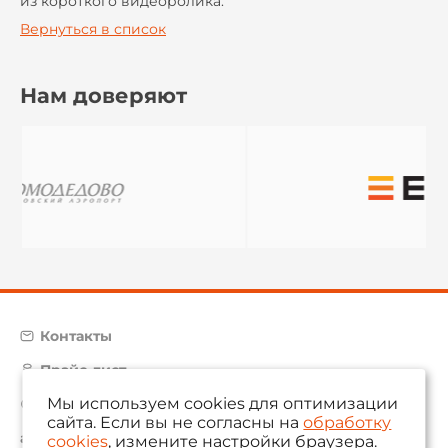
из короткого видеоролика.
Вернуться в список
Нам доверяют
Контакты
Прайс-лист
Мы используем cookies для оптимизации
Карта сайта
сайта. Если вы не согласны на
обработку
aam@aamsystems.ru
cookies
, измените настройки браузера.