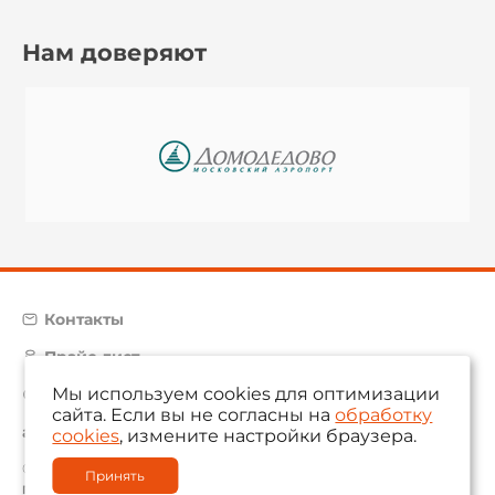
Нам доверяют
Контакты
Прайс-лист
Мы используем cookies для оптимизации
Карта сайта
сайта. Если вы не согласны на
обработку
aam@aamsystems.ru
cookies
, измените настройки браузера.
© 2004 — 2026 «AAM Systems»
Принять
Политика обработки персональных данных