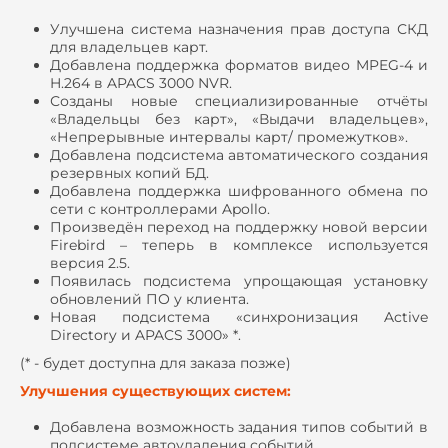
Улучшена система назначения прав доступа СКД
для владельцев карт.
Добавлена поддержка форматов видео MPEG-4 и
H.264 в APACS 3000 NVR.
Созданы новые специализированные отчёты
«Владельцы без карт», «Выдачи владельцев»,
«Непрерывные интервалы карт/ промежутков».
Добавлена подсистема автоматического создания
резервных копий БД.
Добавлена поддержка шифрованного обмена по
сети с контроллерами Apollo.
Произведён переход на поддержку новой версии
Firebird – теперь в комплексе используется
версия 2.5.
Появилась подсистема упрощающая установку
обновлений ПО у клиента.
Новая подсистема «синхронизация Active
Directory и APACS 3000» *.
(* - будет доступна для заказа позже)
Улучшения существующих систем:
Добавлена возможность задания типов событий в
подсистеме автоудаления событий.