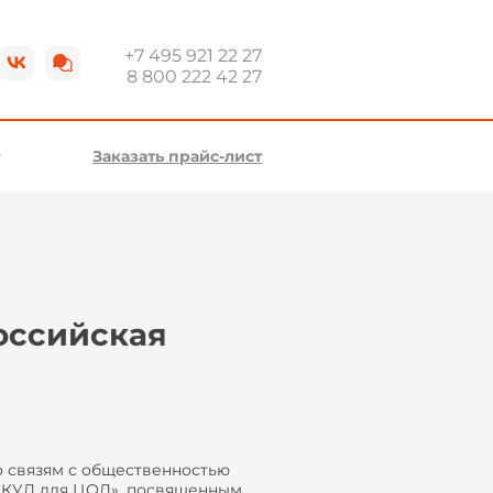
+7 495 921 22 27
8 800 222 42 27
Заказать прайс-лист
оссийская
 связям с общественностью
 СКУД для ЦОД», посвященным