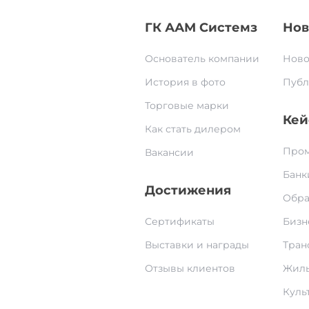
ГК ААМ Системз
Нов
Основатель компании
Ново
История в фото
Публ
Торговые марки
Кей
Как стать дилером
Пром
Вакансии
Банк
Достижения
Обра
Сертификаты
Бизн
Выставки и награды
Тран
Отзывы клиентов
Жилы
Культ