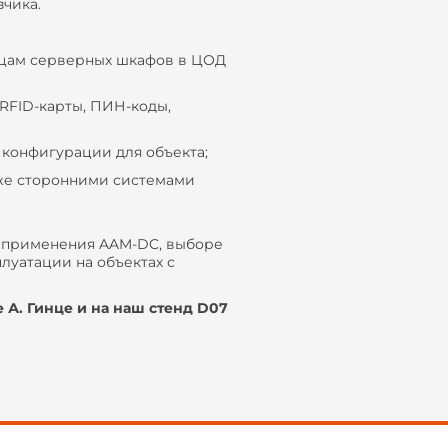
зчика.
цам серверных шкафов в ЦОД
RFID-карты, ПИН-коды,
конфигурации для объекта;
кже сторонними системами
х применения AAM-DC, выборе
луатации на объектах с
 А. Гинце и на наш стенд D07