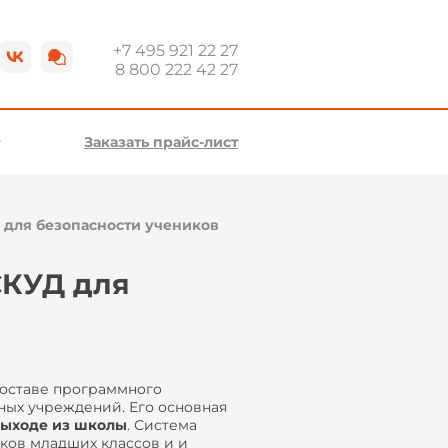
+7 495 921 22 27
8 800 222 42 27
Заказать прайс-лист
для безопасности учеников
СКУД для
составе программного
ных учреждений. Его основная
выходе из школы
. Система
ков младших классов и и