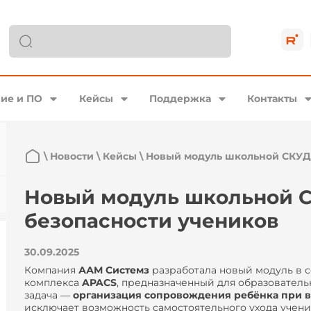
ие и ПО
Кейсы
Поддержка
Контакты
\
Новости
\
Кейсы
\
Новый модуль школьной СКУД 
Новый модуль школьной 
безопасности учеников
30.09.2025
Компания
ААМ Системз
разработала новый модуль в 
комплекса
APACS
, предназначенный для образователь
задача —
организация сопровождения ребёнка при 
исключает возможность самостоятельного ухода учени