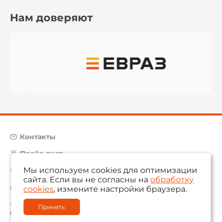
Нам доверяют
Контакты
Прайс-лист
Мы используем cookies для оптимизации
Карта сайта
сайта. Если вы не согласны на
обработку
aam@aamsystems.ru
cookies
, измените настройки браузера.
© 2004 — 2026 «AAM Systems»
Принять
Политика обработки персональных данных