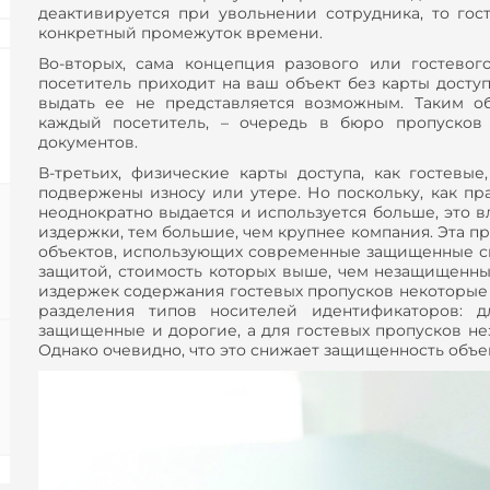
деактивируется при увольнении сотрудника, то гос
конкретный промежуток времени.
Во-вторых, сама концепция разового или гостевого
посетитель приходит на ваш объект без карты досту
выдать ее не представляется возможным. Таким об
каждый посетитель, – очередь в бюро пропусков
документов.
В-третьих, физические карты доступа, как гостевые
подвержены износу или утере. Но поскольку, как пра
неоднократно выдается и используется больше, это 
издержки, тем большие, чем крупнее компания. Эта п
объектов, использующих современные защищенные см
защитой, стоимость которых выше, чем незащищенных
издержек содержания гостевых пропусков некоторые
разделения типов носителей идентификаторов: д
защищенные и дорогие, а для гостевых пропусков н
Однако очевидно, что это снижает защищенность объек