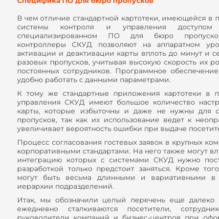
Специфика ПО для бюро пропусков
В чем отличие стандартной картотеки, имеющейся в
системы контроля и управления доступом
специализированном ПО для бюро пропуско
контроллеры СКУД позволяют на аппаратном уро
активации и деактивации карты вплоть до минут и се
разовых пропусков, учитывая высокую скорость их ро
постоянных сотрудников. Программное обеспечение 
удобно работать с данными параметрами.
К тому же стандартные приложения картотеки в 
управления СКУД имеют большое количество настр
карты, которые избыточны и даже не нужны для с
пропусков, так как их использование ведет к неоп
увеличивает вероятность ошибки при выдаче посетите
Процесс согласования гостевых заявок в крупных ком
корпоративными стандартами. На него также могут в
интеграцию которых с системами СКУД нужно пос
разработкой только предстоит заняться. Кроме тог
могут быть весьма длинными и вариативными в 
иерархии подразделений.
Итак, мы обозначили целый перечень еще далеко 
ежедневно сталкиваются посетители, сотрудни
руководители компаний и бизнес-центров при офо