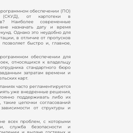
 программном обеспечении (ПО)
 (СКУД), от картотеки в
в? Наиболее современные
вне назначать дату и время
кунд. Однако это неудобно для
тации, в отличие от пропусков
позволяет быстро и, главное,
программном обеспечении для
оек, относящихся к владельцу
отрудника стандартного бюро
равданным затратам времени и
льских карт.
паниях часто регламентируется
лиять уже внедренные решения,
тоянно поддерживать либо их
о, такие цепочки согласований
зависимости от структуры и
не всех проблем, с которыми
ки, служба безопасности и
рмлении и выдаче гостевых и