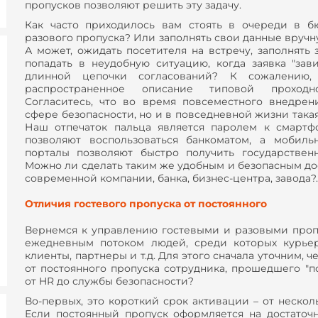
пропусков позволяют решить эту задачу.
Как часто приходилось вам стоять в очереди в б
разового пропуска? Или заполнять свои данные вручн
А может, ожидать посетителя на встречу, заполнять 
попадать в неудобную ситуацию, когда заявка "зав
длинной цепочки согласований? К сожалению
распространенное описание типовой проходн
Согласитесь, что во время повсеместного внедрен
сфере безопасности, но и в повседневной жизни така
Наш отпечаток пальца является паролем к смартф
позволяют воспользоваться банкоматом, а мобил
порталы позволяют быстро получить государствен
Можно ли сделать таким же удобным и безопасным до
современной компании, банка, бизнес-центра, завода?.
Отличия гостевого пропуска от постоянного
Вернемся к управлению гостевыми и разовыми проп
ежедневным потоком людей, среди которых курье
клиенты, партнеры и т.д. Для этого сначала уточним, 
от постоянного пропуска сотрудника, прошедшего "по
от HR до службы безопасности?
Во-первых, это короткий срок активации – от нескол
Если постоянный пропуск оформляется на достато