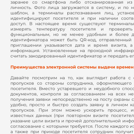
заранее со смартфона либо отсканированная из 
личность. Фото лица загружается в систему, и по 
шаблон, а терминалы распознавания лиц, устано
идентифицируют посетителя и при наличии соотв
доступ. В настоящее время существуют терминал
измерять температуру посетителя и проверят
функциональным, но не менее удобным и более д
идентификатора может быть QR-код, отправленный 
приглашении указывается дата и время визита, а
информация. Установленные на проходной инфракр
считать закодированный идентификатор и передать ег
Преимущества электронной системы выдачи времен
Давайте посмотрим на то, как выглядит работа с 
пропусков со стороны сотрудника, оформляющего 
посетителя. Вместо устаревшего и неудобного спос
документов, контроля за согласованием на всех н
получения заявки непосредственно на посту охраны 
удобно, просто и быстро создать заявку в личном 
пропусков. При этом можно ускорить процесс, и
известных данных (при повторном визите посетителя
указание цели визита и прочей дополнительной инфор
согласование с которыми требуется. После каждого и
а также при приходе посетителя сотрудник получит