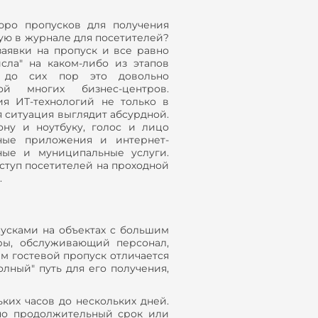
юро пропусков для получения
ую в журнале для посетителей?
заявки на пропуск и все равно
исла" на каком-либо из этапов
, до сих пор это довольно
ой многих бизнес-центров.
ия ИТ-технологий не только в
я ситуация выглядит абсурдной.
ону и ноутбуку, голос и лицо
ьные приложения и интернет-
ные и муниципальные услуги.
ступ посетителей на проходной
.
усками на объектах с большим
ры, обслуживающий персонал,
чем гостевой пропуск отличается
лный" путь для его получения,
ьких часов до нескольких дней.
чно продолжительный срок или