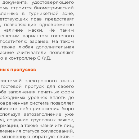
документа, удостоверяющего
нему строится биометрический
вленные в турникетной зоне,
етствующих прав предоставят
ы, позволяющие одновременно
ь наличие маски. Не таким
ешевым вариантом гостевого
посетителю заранее. На таком
 также любая дополнительная
асные считыватели позволяют
о в контроллер СКУД.
ных пропусков
системой электронного заказа
гостевой пропуск для своего
оба заполнения печатных форм
еобходимых уровнях вплоть до
современная система позволяет
кабинете веб-приложения бюро
спользуя автозаполнение уже
), создание групповых заявок,
мации, а также назначить лиц,
зменения статуса согласований,
 мгновенную обратную связь –